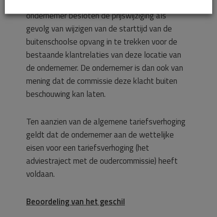
In de tussenliggende periode heeft de
ondernemer besloten de prijswijziging als
gevolg van wijzigen van de starttijd van de
buitenschoolse opvang in te trekken voor de
bestaande klantrelaties van deze locatie van
de ondernemer. De ondernemer is dan ook van
mening dat de commissie deze klacht buiten
beschouwing kan laten.
Ten aanzien van de algemene tariefsverhoging
geldt dat de ondernemer aan de wettelijke
eisen voor een tariefsverhoging (het
adviestraject met de oudercommissie) heeft
voldaan.
Beoordeling van het geschil