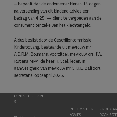
– bepaalt dat de ondernemer binnen 14 dagen
na verzending van dit bindend advies een
bedrag van € 25, — dient te vergoeden aan de
consument ter zake van het klachtengeld.
Aldus beslist door de Geschillencommissie
Kinderopvang, bestaande uit mevrouw mr.
A.D.R.M. Boumans, voorzitter, mevrouw drs. J.W.
Rutjens MPA, de heer H. Stel, leden, in
aanwezigheid van mevrouw mr. S.M.E. Balfoort,
secretaris, op 9 april 2025.
CONTACTGEGEVEN
S
INFORMATIE EN
KINDEROP
ADVIES
RGANISATI