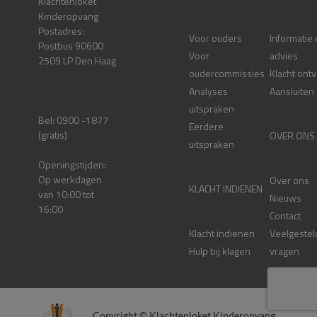
Klachtenloket
Kinderopvang
Postadres:
Voor ouders
Informatie
Postbus 90600
Voor
advies
2509 LP Den Haag
oudercommissies
Klacht ont
Analyses
Aansluiten
uitspraken
Bel: 0900 -1877
Eerdere
(gratis)
OVER ONS
uitspraken
Openingstijden:
Op werkdagen
Over ons
KLACHT INDIENEN
van 10:00 tot
Nieuws
16:00
Contact
Klacht indienen
Veelgestel
Hulp bij klagen
vragen
Copyright © Klachtenloket Kinderopvang