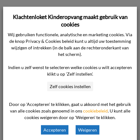
Voor het standpunt van de ondernemer verwijst
Klachtenloket Kinderopvang maakt gebruik van
de commissie naar de overgelegde stukken. In
cookies
de kern komt dat op het volgende neer.
Wij gebruiken functionele, analytische en marketing cookies. Via
de knop Privacy & Cookies beleid kunt u altijd uw toestemming
De ondernemer heeft per 1 januari 2025 op
wijzigen of intrekken (in de balk aan de rechteronderkant van
het scherm).
goede gronden een tariefsverhoging
doorgevoerd. In die verhoging wordt ervan
Indien u zelf wenst te selecteren welke cookies u wilt accepteren
uitgegaan dat alle kinderen gebruik maken van
klikt u op 'Zelf instellen'.
de buitenschoolse opvang vanaf het moment
Zelf cookies instellen
waarop de eerste basisschool waarvan
leerlingen de opvang van de ondernemer
Door op 'Accepteren' te klikken, gaat u akkoord met het gebruik
bezoeken, sluit. Daarnaast heeft de
van alle cookies zoals genoemd in ons
cookiebeleid
. U kunt alle
ondernemer een algemene tariefverhoging
cookies weigeren door op 'Weigeren' te klikken.
doorgevoerd van 6,8%.
Accepteren
Weigeren