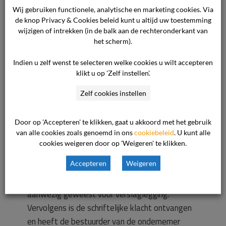
beoordeelt derhalve niet in volle omvang de
Wij gebruiken functionele, analytische en marketing cookies. Via
door meerdere ouders geuite algemene zorgen
de knop Privacy & Cookies beleid kunt u altijd uw toestemming
over de organisatie, maar beperkt zich tot de
wijzigen of intrekken (in de balk aan de rechteronderkant van
vraag of de ondernemer jegens de consument
het scherm).
zorgvuldig heeft gehandeld in de
Indien u zelf wenst te selecteren welke cookies u wilt accepteren
klachtprocedure.
klikt u op 'Zelf instellen'.
Zelf cookies instellen
Vaststaat dat de consument op 13 oktober
2025 haar zorgen kenbaar heeft gemaakt aan
Door op 'Accepteren' te klikken, gaat u akkoord met het gebruik
de ondernemer. Het locatiehoofd van de
van alle cookies zoals genoemd in ons
cookiebeleid
. U kunt alle
ondernemer heeft daarop direct ruimte
cookies weigeren door op 'Weigeren' te klikken.
gemaakt voor een gesprek. Daarbij is
Accepteren
Weigeren
toegestaan dat de zus van de consument
digitaal aansloot en is tevens een collega
aanwezig geweest voor verslaglegging.
Vervolgens is de schriftelijke klacht ontvangen
en heeft de bestuurder van de ondernemer