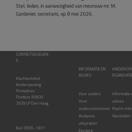
Stel, leden, in aanwezigheid van mevrouw mr. M.
Gardenier, secretaris, op 8 mei 2026.
CONTACTGEGEVEN
S
INFORMATIE EN
KINDEROP
ADVIES
RGANISATI
Klachtenloket
Kinderopvang
Postadres:
Voor ouders
Informatie
Postbus 90600
Voor
advies
2509 LP Den Haag
oudercommissies
Klacht ont
Analyses
Aansluiten
uitspraken
Bel: 0900 -1877
Eerdere