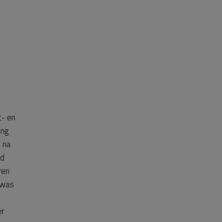
t- en
ing
 na
id
ren
 was
er