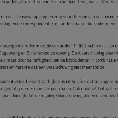
n verlengd totdat de vader van het kind terug was in Nederla
t om de intensieve opvang én zorg voor de zoon van de consume
verslag en de correspondentie, maar de situatie bleek niet meer
arwegende reden in de zin van artikel 11 lid 2 sub b en c van d
Dagopvang en Buitenschoolse opvang. De waarschuwing waar 
ven, maar door de heftigheid van de bijtincidenten in combinatie
kinderen maakte dat een waarschuwing niet meer tot de
ument zeker bekend. Dit blijkt ook uit het feit dat al langere ti
regelmatig eerder moest komen halen. Ook door het feit dat er
 was duidelijk dat de reguliere kinderopvang alleen onvoldoen
 nu stelt te hebben, is de ondernemer van mening dat gelet op