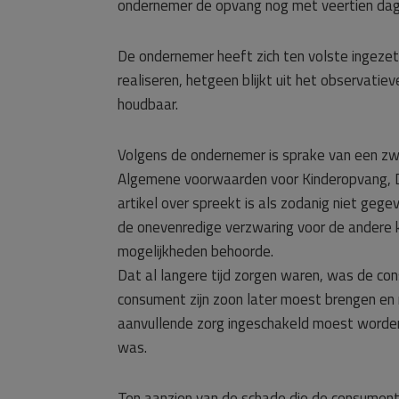
ondernemer de opvang nog met veertien dage
De ondernemer heeft zich ten volste ingeze
realiseren, hetgeen blijkt uit het observatie
houdbaar.
Volgens de ondernemer is sprake van een zwa
Algemene voorwaarden voor Kinderopvang, 
artikel over spreekt is als zodanig niet gege
de onevenredige verzwaring voor de andere 
mogelijkheden behoorde.
Dat al langere tijd zorgen waren, was de cons
consument zijn zoon later moest brengen en 
aanvullende zorg ingeschakeld moest worden
was.
Ten aanzien van de schade die de consument