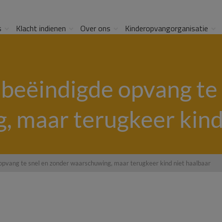
s
Klacht indienen
Over ons
Kinderopvangorganisatie
beëindigde opvang te 
 maar terugkeer kind
pvang te snel en zonder waarschuwing, maar terugkeer kind niet haalbaar