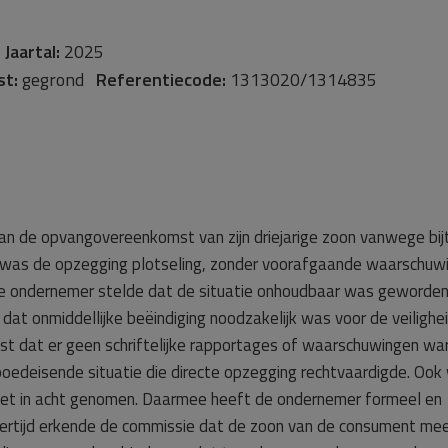
-
Jaartal:
2025
st:
gegrond
Referentiecode:
1313020/1314835
an de opvangovereenkomst van zijn driejarige zoon vanwege bij
was de opzegging plotseling, zonder voorafgaande waarschuw
 De ondernemer stelde dat de situatie onhoudbaar was geworden
dat onmiddellijke beëindiging noodzakelijk was voor de veilighe
st dat er geen schriftelijke rapportages of waarschuwingen wa
poedeisende situatie die directe opzegging rechtvaardigde. Ook
iet in acht genomen. Daarmee heeft de ondernemer formeel en
jkertijd erkende de commissie dat de zoon van de consument me