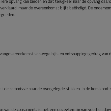
uliere opvang kan bieden en dat terugkeer naar de opvang daar
 verklaard, maar de overeenkomst blijft beëindigd. De onderne
rgoeden.
opvangovereenkomst vanwege bijt- en ontsnappingsgedrag van 
st de commissie naar de overgelegde stukken. In de kern komt 
on van de consument, is met een opzegtermijn van veertien dag