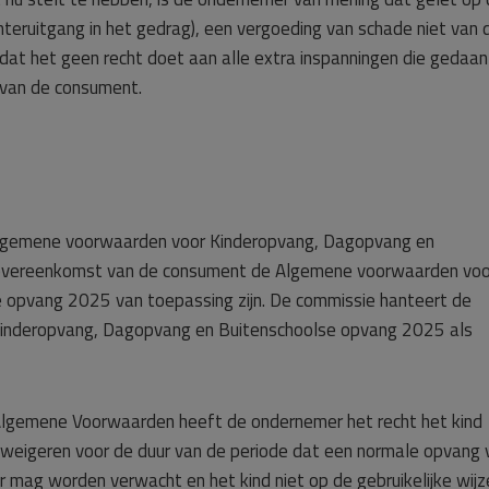
hteruitgang in het gedrag), een vergoeding van schade niet van 
 het geen recht doet aan alle extra inspanningen die gedaan 
 van de consument.
Algemene voorwaarden voor Kinderopvang, Dagopvang en
e overeenkomst van de consument de Algemene voorwaarden voo
 opvang 2025 van toepassing zijn. De commissie hanteert de
Kinderopvang, Dagopvang en Buitenschoolse opvang 2025 als
e Algemene Voorwaarden heeft de ondernemer het recht het kind
 weigeren voor de duur van de periode dat een normale opvang 
er mag worden verwacht en het kind niet op de gebruikelijke wijz