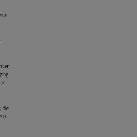
waar
r
nten.
ging
dat
 die
BSO-