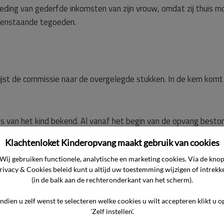
ing van gederfde inkomsten van zijn vrouw, omdat zij thuis m
 openstaande tegoeden.
jst de commissie naar de overgelegde stukken. In de kern komt
s van het kind bekend. Al vanaf het begin van de opvang besto
maakte hij niet tot nauwelijks contact, had hij een
Klachtenloket Kinderopvang maakt gebruik van cookies
k was hij erg beweeglijk, was hij bezig met het klimmen op meub
Wij gebruiken functionele, analytische en marketing cookies. Via de kno
ij continu bezig met ontsnappen.
rivacy & Cookies beleid kunt u altijd uw toestemming wijzigen of intrekk
(in de balk aan de rechteronderkant van het scherm).
gedeeld en zij gaf toestemming voor contact met de pedagogis
Indien u zelf wenst te selecteren welke cookies u wilt accepteren klikt u o
en derden. Hierop heeft een diagnostisch onderzoek plaatsgevon
'Zelf instellen'.
den, maar ondanks vele pogingen van de ondernemer is het niet