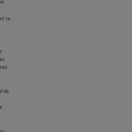
nd.
nt te
e
het
 met
jd de
de
 de