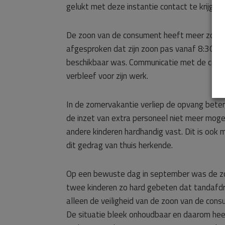
gelukt met deze instantie contact te krijgen.
De zoon van de consument heeft meer zorg 
afgesproken dat zijn zoon pas vanaf 8:30 uu
beschikbaar was. Communicatie met de consu
verbleef voor zijn werk.
In de zomervakantie verliep de opvang bete
de inzet van extra personeel niet meer moge
andere kinderen hardhandig vast. Dit is ook
dit gedrag van thuis herkende.
Op een bewuste dag in september was de zo
twee kinderen zo hard gebeten dat tandafdr
alleen de veiligheid van de zoon van de consu
De situatie bleek onhoudbaar en daarom hee