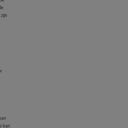
de
zijn
r
van
e kan