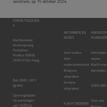
secretaris, op 15 oktober 2024.
CONTACTGEGEVEN
S
INFORMATIE EN
KINDEROP
ADVIES
RGANISATI
Klachtenloket
Kinderopvang
Postadres:
Voor ouders
Informatie
Postbus 90600
Voor
advies
2509 LP Den Haag
oudercommissies
Klacht ont
Analyses
Aansluiten
uitspraken
Bel: 0900 -1877
Eerdere
(gratis)
OVER ONS
uitspraken
Openingstijden:
Op werkdagen
Over ons
KLACHT INDIENEN
van 10:00 tot
Nieuws