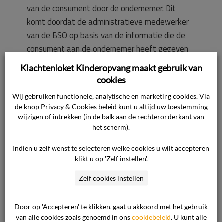
van de consument door de ondernemer. Dit
komt doordat de administratieve medewerker
van de BSO op basis van de informatie die de
consument aan de ondernemer heeft gegeven
ervan uit ging dat de zoon van de consument
Klachtenloket Kinderopvang maakt gebruik van
naar de basisschool [naam] ging. Voorafgaand
cookies
aan het sluiten van de overeenkomst heeft de
Wij gebruiken functionele, analytische en marketing cookies. Via
consument namelijk in een contactmail naar de
de knop Privacy & Cookies beleid kunt u altijd uw toestemming
ondernemer geschreven: “Maakt niet uit welke
wijzigen of intrekken (in de balk aan de rechteronderkant van
Bso zolang het in zuid is. Zijn school zit bij [naam
het scherm).
basisschool].” In het intakegesprek heeft de
Indien u zelf wenst te selecteren welke cookies u wilt accepteren
administratief medewerker aan de consument
klikt u op 'Zelf instellen'.
nog gevraagd naar welke basisschool haar zoon
Zelf cookies instellen
gaat. Hij weet niet goed meer hoe hij dat heeft
gevraagd aan de consument. Als de consument
Door op 'Accepteren' te klikken, gaat u akkoord met het gebruik
op dat moment had aangegeven dat haar zoon
van alle cookies zoals genoemd in ons
cookiebeleid
. U kunt alle