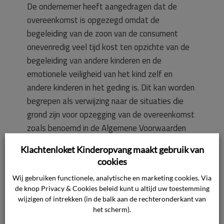
De ondernemer heeft aangedragen dat de
overeenkomst is opgezegd omdat de
begeleiding van de zoon van de consument
onevenredig veel tijd kost ten opzichte van de
begeleiding van andere kinderen en de
emotionele veiligheid van het kind zelf en
andere kinderen in het geding is. Dit kan worden
begrepen als verwijzing naar de situaties die
grond zijn voor opzegging van de overeenkomst
zoals benoemd in de Algemene Voorwaarden
zoals opgesteld door de sector. Nu dit door de
Klachtenloket Kinderopvang maakt gebruik van
ondernemer als uitgangspunt is genomen, zal
cookies
de commissie het geschil dan ook toetsen aan
Wij gebruiken functionele, analytische en marketing cookies. Via
deze Algemene Voorwaarden.
de knop Privacy & Cookies beleid kunt u altijd uw toestemming
wijzigen of intrekken (in de balk aan de rechteronderkant van
Toetsingskader
het scherm).