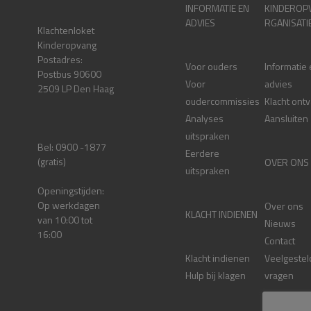
INFORMATIE EN
KINDEROP
ADVIES
RGANISATI
Klachtenloket
Kinderopvang
Postadres:
Voor ouders
Informatie
Postbus 90600
Voor
advies
2509 LP Den Haag
oudercommissies
Klacht ont
Analyses
Aansluiten
uitspraken
Bel: 0900 -1877
Eerdere
(gratis)
OVER ONS
uitspraken
Openingstijden:
Op werkdagen
Over ons
KLACHT INDIENEN
van 10:00 tot
Nieuws
16:00
Contact
Klacht indienen
Veelgestel
Hulp bij klagen
vragen