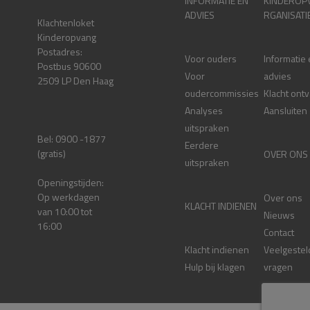
INFORMATIE EN
KINDEROP
ADVIES
RGANISATI
Klachtenloket
Kinderopvang
Postadres:
Voor ouders
Informatie
Postbus 90600
Voor
advies
2509 LP Den Haag
oudercommissies
Klacht ont
Analyses
Aansluiten
uitspraken
Bel: 0900 -1877
Eerdere
(gratis)
OVER ONS
uitspraken
Openingstijden:
Op werkdagen
Over ons
KLACHT INDIENEN
van 10:00 tot
Nieuws
16:00
Contact
Klacht indienen
Veelgestel
Hulp bij klagen
vragen