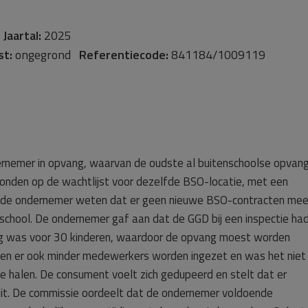
-
Jaartal:
2025
st:
ongegrond
Referentiecode:
841184/1009119
dernemer in opvang, waarvan de oudste al buitenschoolse opvan
tonden op de wachtlijst voor dezelfde BSO-locatie, met een
liet de ondernemer weten dat er geen nieuwe BSO-contracten mee
chool. De ondernemer gaf aan dat de GGD bij een inspectie ha
oeg was voor 30 kinderen, waardoor de opvang moest worden
den er ook minder medewerkers worden ingezet en was het niet
e halen. De consument voelt zich gedupeerd en stelt dat er
sluit. De commissie oordeelt dat de ondernemer voldoende