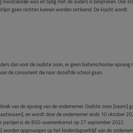
 noodzakelijk was en tijdig met de ouders is besproken. Ook st
tlijst geen rechten kunnen worden ontleend. De klacht wordt
ders dan voor de oudste zoon, er geen buitenschoolse opvang
van de consument die naar dezelfde school gaan.
ebruik van de opvang van de ondernemer. Oudste zoon [naam] g
 [plaatsnaam], en wordt door de ondernemer sinds 10 oktober 2
or partijen is de BSO-overeenkomst op 27 september 2022
m] worden opgevangen op het kinderdagverblijf van de ondernem