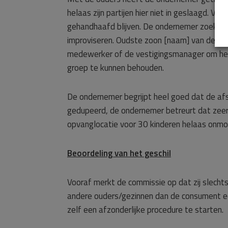
helaas zijn partijen hier niet in geslaagd. V
gehandhaafd blijven. De ondernemer zoekt da
improviseren. Oudste zoon [naam] van de co
medewerker of de vestigingsmanager om het
groep te kunnen behouden.
De ondernemer begrijpt heel goed dat de afs
gedupeerd, de ondernemer betreurt dat zeer
opvanglocatie voor 30 kinderen helaas onmog
Beoordeling van het geschil
Vooraf merkt de commissie op dat zij slecht
andere ouders/gezinnen dan de consument ee
zelf een afzonderlijke procedure te starten.