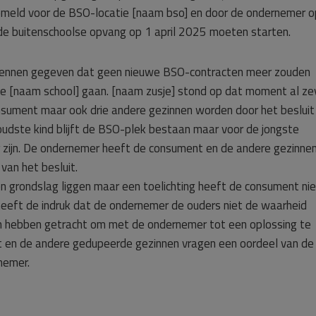
emeld voor de BSO-locatie [naam bso] en door de ondernemer o
 de buitenschoolse opvang op 1 april 2025 moeten starten.
e kennen gegeven dat geen nieuwe BSO-contracten meer zouden
e [naam school] gaan. [naam zusje] stond op dat moment al ze
nsument maar ook drie andere gezinnen worden door het besluit
udste kind blijft de BSO-plek bestaan maar voor de jongste
 zijn. De ondernemer heeft de consument en de andere gezinnen
van het besluit.
en grondslag liggen maar een toelichting heeft de consument nie
eeft de indruk dat de ondernemer de ouders niet de waarheid
n hebben getracht om met de ondernemer tot een oplossing te
t en de andere gedupeerde gezinnen vragen een oordeel van de
nemer.