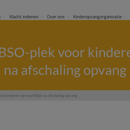
s
Klacht indienen
Over ons
Kinderopvangorganisatie
BSO-plek voor kindere
na afschaling opvang
or kinderen op wachtlijst na afschaling opvang