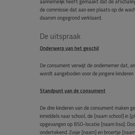
aannemelijk heeft gemaakt dat de afschaling
de commissie dat aan een plaats op de wach
daarom ongegrond verklaard.
De uitspraak
Onderwerp van het geschil
De consument verwijt de ondernemer dat, an
wordt aangeboden voor de jongere kinderen 
Standpunt van de consument
De drie kinderen van de consument maken g
inmiddels naar school, de [naam school] in
opgevangen op BSO-locatie [naam bso]. Do
ondertekend. Zusje [naam] en broertje [naa