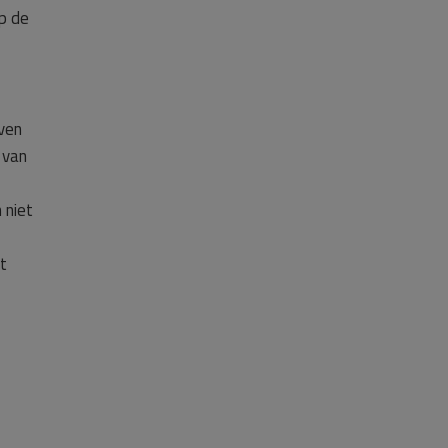
p de
ven
 van
 niet
t