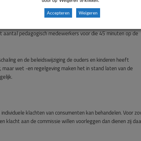
door op 'Weigeren' te klikken.
oor de kinderen voor wie al een BSO-contract bestond zal de opva
Accepteren
Weigeren
arin steeds naar creatieve oplossingen en moet hier en daar
nsument wordt van school gehaald door een huishoudelijk
 aantal pedagogisch medewerkers voor die 45 minuten op de
chaling en de beleidswijziging de ouders en kinderen heeft
, maar wet -en regelgeving maken het in stand laten van de
elijk.
s individuele klachten van consumenten kan behandelen. Voor zo
n klacht aan de commissie willen voorleggen dan dienen zij da