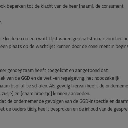
 ook beperken tot de klacht van de heer [naam], de consument.
n.
de kinderen op een wachtlijst waren geplaatst maar voor hen n
en plaats op de wachtlijst kunnen door de consument in begin
emer genoegzaam heeft toegelicht en aangetoond dat
k van de GGD en de wet -en regelgeving, het noodzakelijk
am bso] af te schalen. Als gevolg hiervan heeft de onderneme
usje] en [naam broertje] kunnen aanbieden.
dat de ondernemer de gevolgen van de GGD-inspectie en daar
met de ouders tijdig heeft besproken en de inhoud van de gespr