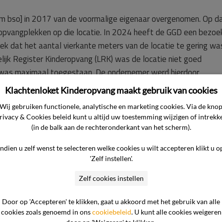
m bso] in 2017 van de voormalige eigenaar overgenomen. Op d
opvangplekken op die locatie. In 2024 heeft de GGD een bezoe
k dat het aantal vierkante meters van de locatie te gering wa
lijk Register Kinderopvang (LRK) was de locatie niet goed
n was maximaal toegestaan. De ondernemer werd hierdoor
aar minder kinderen en als gevolg daarvan ook naar minder
Klachtenloket Kinderopvang maakt gebruik van cookies
ers, slechts drie, maakte dat het ophalen van de kinderen va
Wij gebruiken functionele, analytische en marketing cookies. Via de kno
cholen haalbaar was. Indien een medewerker weg moet om kinder
rivacy & Cookies beleid kunt u altijd uw toestemming wijzigen of intrekk
 locatie achter te blijven om de daar aanwezige kinderen te
(in de balk aan de rechteronderkant van het scherm).
rkers was de vervoersplanning niet meer uitvoerbaar.
Indien u zelf wenst te selecteren welke cookies u wilt accepteren klikt u o
'Zelf instellen'.
eren op de wachtlijst voor de BSO waren opgenomen in juli 20
Zelf cookies instellen
geïnformeerd. De ondernemer is hierover meerdere keren met de
proken is in gespreksverslagen vastgelegd. Overigens stonden 
Door op 'Accepteren' te klikken, gaat u akkoord met het gebruik van alle
en plaatsingsaanbod gedaan.
cookies zoals genoemd in ons
cookiebeleid
. U kunt alle cookies weigeren
t om een oplossing voor het opvangprobleem te zoeken maar