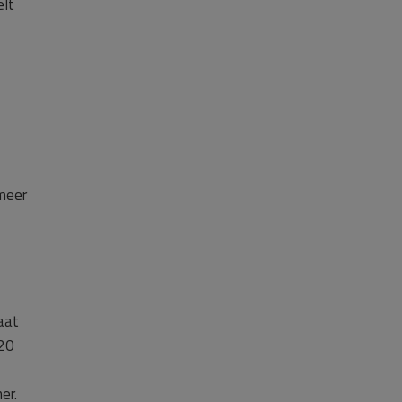
elt
 meer
aat
020
er.