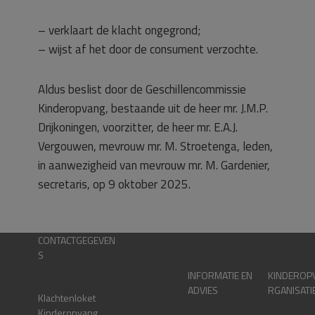
– verklaart de klacht ongegrond;
– wijst af het door de consument verzochte.
Aldus beslist door de Geschillencommissie
Kinderopvang, bestaande uit de heer mr. J.M.P.
Drijkoningen, voorzitter, de heer mr. E.A.J.
Vergouwen, mevrouw mr. M. Stroetenga, leden,
in aanwezigheid van mevrouw mr. M. Gardenier,
secretaris, op 9 oktober 2025.
CONTACTGEGEVEN
S
INFORMATIE EN
KINDEROP
ADVIES
RGANISATI
Klachtenloket
Kinderopvang