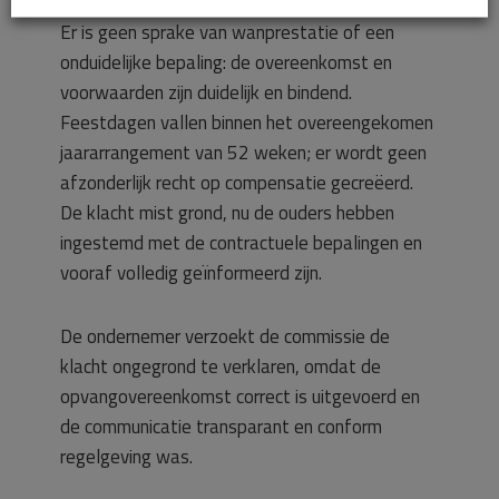
Er is geen sprake van wanprestatie of een
onduidelijke bepaling: de overeenkomst en
voorwaarden zijn duidelijk en bindend.
Feestdagen vallen binnen het overeengekomen
jaararrangement van 52 weken; er wordt geen
afzonderlijk recht op compensatie gecreëerd.
De klacht mist grond, nu de ouders hebben
ingestemd met de contractuele bepalingen en
vooraf volledig geïnformeerd zijn.
De ondernemer verzoekt de commissie de
klacht ongegrond te verklaren, omdat de
opvangovereenkomst correct is uitgevoerd en
de communicatie transparant en conform
regelgeving was.