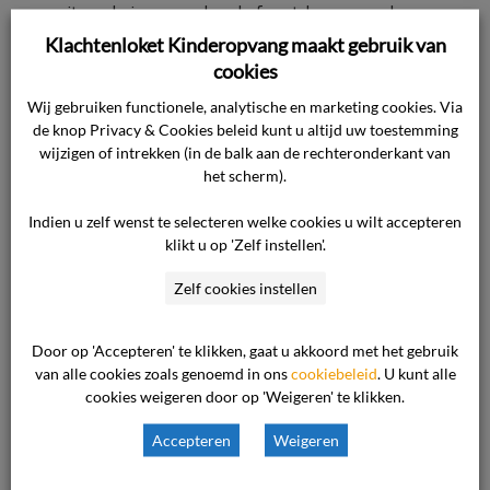
uitzondering van erkende feestdagen, zonder
recht op restitutie of ruildagen.
Klachtenloket Kinderopvang maakt gebruik van
cookies
De maandelijkse facturering is gebaseerd op
Wij gebruiken functionele, analytische en marketing cookies. Via
de knop Privacy & Cookies beleid kunt u altijd uw toestemming
een jaarbedrag verdeeld over 12 gelijke
wijzigen of intrekken (in de balk aan de rechteronderkant van
termijnen, ongeacht het aantal feestdagen of
het scherm).
daadwerkelijk afgenomen dagen. De bepaling
dat geen restitutie plaatsvindt impliceert dat
Indien u zelf wenst te selecteren welke cookies u wilt accepteren
klikt u op 'Zelf instellen'.
feestdagen onderdeel zijn van het betaalde
opvangpakket.
Zelf cookies instellen
De CAO Kinderopvang verplicht tot
loondoorbetaling aan medewerkers op
Door op 'Accepteren' te klikken, gaat u akkoord met het gebruik
feestdagen, waardoor deze kosten in het
van alle cookies zoals genoemd in ons
cookiebeleid
. U kunt alle
uurtarief zijn verwerkt. De systematiek is
cookies weigeren door op 'Weigeren' te klikken.
branchebreed gebruikelijk, transparant en
Accepteren
Weigeren
uitvoerbaar.