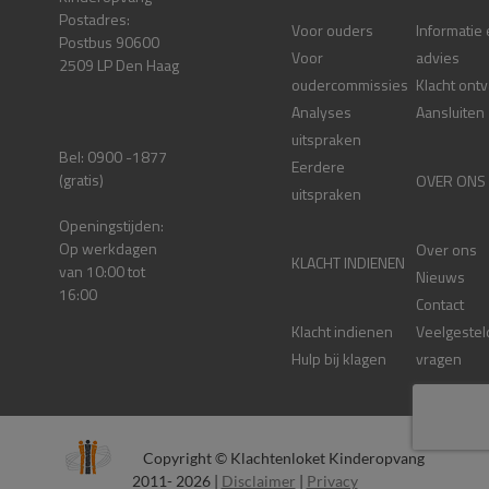
Postadres:
Voor ouders
Informatie
Postbus 90600
Voor
advies
2509 LP Den Haag
oudercommissies
Klacht ont
Analyses
Aansluiten
uitspraken
Bel: 0900 -1877
Eerdere
(gratis)
OVER ONS
uitspraken
Openingstijden:
Op werkdagen
Over ons
KLACHT INDIENEN
van 10:00 tot
Nieuws
16:00
Contact
Klacht indienen
Veelgestel
Hulp bij klagen
vragen
Copyright © Klachtenloket Kinderopvang
2011- 2026 |
Disclaimer
|
Privacy