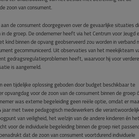
de zoon van consument.
n aan de consument doorgegeven over de gevaarlijke situaties die
in de groep. De ondernemer heeft via het Centrum voor Jeugd 
het kind binnen de opvang geobserveerd zou worden in verband 
sument gecommuniceerd. Uit observaties van het meekijkteam v
ent gedragsregulatieproblemen heeft, waarvoor hij voor verder
isatie is aangemeld.
 een tijdelijke oplossing geboden door budget beschikbaar te
g per opvangdag voor de zoon van de consument binnen de groep 
rnemer was externe begeleiding geen reële optie, omdat er maa
4 jaar met twee pedagogisch medewerkers die verantwoordelijk 
ogpunt van veiligheid, het welzijn van de andere kinderen én he
cht voor de individuele begeleiding binnen de groep niet passend
enadrukt dat de zoon van consument voortdurend individuele