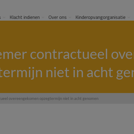
s
Klacht indienen
Over ons
Kinderopvangorganisatie
emer contractueel ov
ermijn niet in acht 
ueel overeengekomen opzegtermijn niet in acht genomen