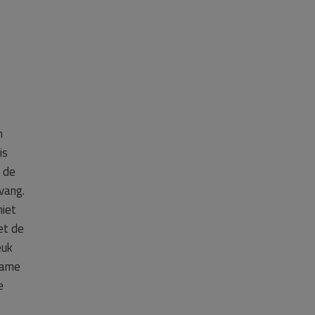
n
is
 de
vang.
niet
et de
euk
name
e