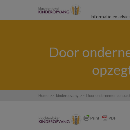
Informatie en advie
Door ondern
opzegt
Home
>>
kinderopvang
>>
Door ondernemer contract