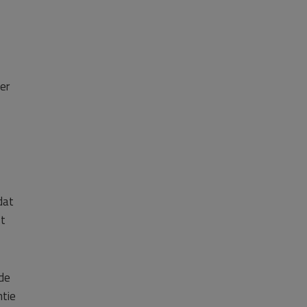
er
dat
ft
de
ntie