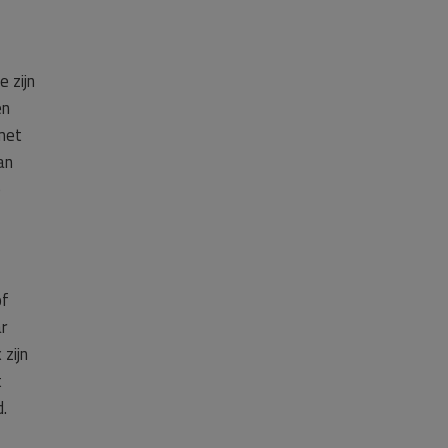
 zijn
en
met
an
e
óf
r
zijn
t
.