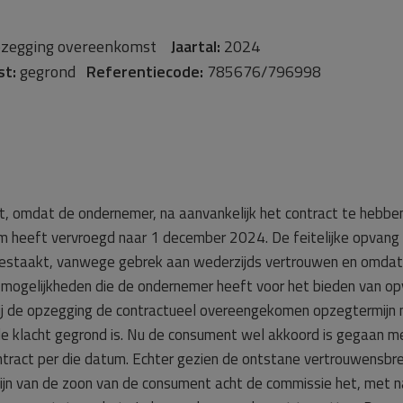
zegging overeenkomst
Jaartal:
2024
st:
gegrond
Referentiecode:
785676/796998
, omdat de ondernemer, na aanvankelijk het contract te hebbe
 heeft vervroegd naar 1 december 2024. De feitelijke opvang 
estaakt, vanwege gebrek aan wederzijds vertrouwen en omdat
de mogelijkheden die de ondernemer heeft voor het bieden van op
j de opzegging de contractueel overeengekomen opzegtermijn 
de klacht gegrond is. Nu de consument wel akkoord is gegaan m
ontract per die datum. Echter gezien de ontstane vertrouwensbr
lzijn van de zoon van de consument acht de commissie het, met 