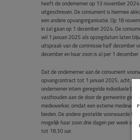
heeft de ondernemer op 13 november 2024 b
uitgeschreven. De consument is hiermee akk
een andere opvangorganisatie. Op 18 novemb
in zal gaan op 1 december 2024. De consume
wil 1 januari 2025 als opzegdatum laten bli
uitspraak van de commissie half december v
december en haar zoon is al per 1 decembe
Dat de ondernemer aan de consument voorwaa
opvangcontract tot 1 januari 2025, acht zij 
ondernemer intern geregelde individuele beg
vasthouden aan de door de gemeente gebode
medewerker, omdat een externe medewerker o
P
bieden. De andere gestelde voorwaarde betre
mogelijk haar zoon drie dagen per week om 1
tot 18.30 uur.