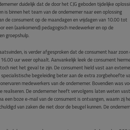
ernemer duidelijk dat de door het CJG geboden tijdelijke oploss
en is binnen het team van de ondernemer naar een oplossing
 van de consument op de maandagen en vrijdagen van 10.00 tot
door een (aankomend) pedagogisch medewerker en op de
en groepshulp.
laatsvinden, is verder afgesproken dat de consument haar zoon
16.00 uur weer ophaalt. Aanvankelijk leek de consument hierm
toch niet het geval te zijn. De consument hield vast aan extern
 specialistische begeleiding beter aan de extra zorgbehoefte v
or onervaren medewerkers van de ondernemer. Bovendien was vo
te realiseren. De ondernemer heeft vervolgens laten weten vast
 een boze e-mail van de consument is ontvangen, waarin zij h
chuldigd van zaken die niet door de beugel kunnen. De onderne