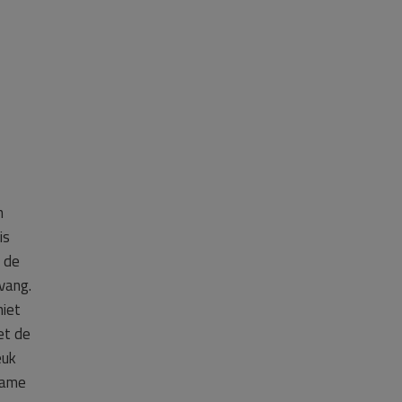
n
is
 de
vang.
niet
et de
euk
name