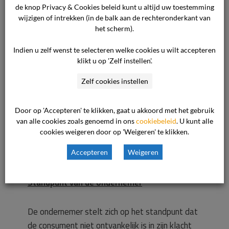
de onterechte melding bij veilig Thuis en het
de knop Privacy & Cookies beleid kunt u altijd uw toestemming
daaropvolgende onderzoek een enorme impact
wijzigen of intrekken (in de balk aan de rechteronderkant van
hebben gehad op het gezin van de consument.
het scherm).
De consument is hierdoor in een burn-out
Indien u zelf wenst te selecteren welke cookies u wilt accepteren
geraakt en was lange tijd niet in staat om
klikt u op 'Zelf instellen'.
aanvullende stukken in te leveren. De
Zelf cookies instellen
consument heeft de procedure binnen de termijn
van 12 maanden gestart en het klachtengeld
Door op 'Accepteren' te klikken, gaat u akkoord met het gebruik
betaald. Gelet op de enorme gevolgen van de
van alle cookies zoals genoemd in ons
cookiebeleid
. U kunt alle
Veilig Thuis melding verlangt de consument nog
cookies weigeren door op 'Weigeren' te klikken.
steeds een inhoudelijke beoordeling van zijn
klacht.
Accepteren
Weigeren
Standpunt van de ondernemer
De ondernemer stelt zich op het standpunt dat
de consument niet ontvankelijk is in zijn klacht