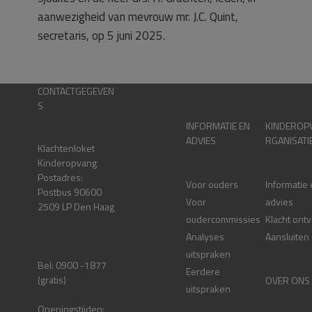
aanwezigheid van mevrouw mr. J.C. Quint,
secretaris, op 5 juni 2025.
CONTACTGEGEVEN
S
INFORMATIE EN
KINDEROP
ADVIES
RGANISATI
Klachtenloket
Kinderopvang
Postadres:
Voor ouders
Informatie
Postbus 90600
Voor
advies
2509 LP Den Haag
oudercommissies
Klacht ont
Analyses
Aansluiten
uitspraken
Bel: 0900 -1877
Eerdere
(gratis)
OVER ONS
uitspraken
Openingstijden: