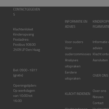
CONTACTGEGEVEN
S
INFORMATIE EN
KINDEROP
ADVIES
RGANISATI
Klachtenloket
Kinderopvang
Postadres:
Voor ouders
Informatie
Postbus 90600
Voor
advies
2509 LP Den Haag
oudercommissies
Klacht ont
Analyses
Aansluiten
uitspraken
Bel: 0900 -1877
Eerdere
(gratis)
OVER ONS
uitspraken
Openingstijden:
Op werkdagen
Over ons
KLACHT INDIENEN
van 10:00 tot
Nieuws
16:00
Contact
Klacht indienen
Veelgestel