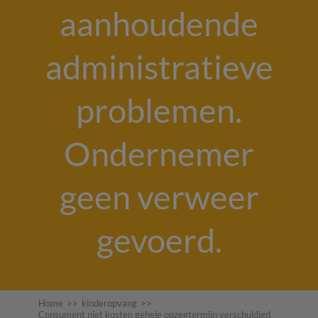
aanhoudende
administratieve
problemen.
Ondernemer
geen verweer
gevoerd.
Home
>>
kinderopvang
>>
Consument niet kosten gehele opzegtermijn verschuldigd