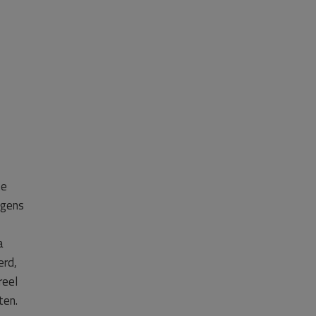
te
lgens
a
erd,
reel
ten.