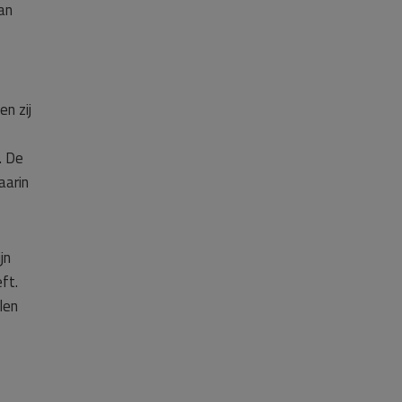
kan
en zij
. De
aarin
jn
ft.
len