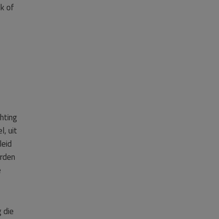
lk of
hting
, uit
leid
orden
e
 die