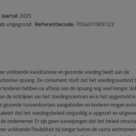
-
Jaartal:
2025
st:
ongegrond
Referentiecode:
703407/903123
mer voldoende kwalitatieve en gezonde voeding biedt aan de
nschoolse opvang. De consument stelt dat het voedingsaanbod 
ar kinderen hebben na afloop van de opvang nog veel honger. Vo
n de richtlijnen van het Voedingscentrum en is het opgesteld in
jks gezonde tussendoortjes aangeboden en kinderen mogen extr
udeert dat het voedingsbeleid zorgvuldig is opgezet en uitgevo
 de ondernemer. Er zijn geen aanwijzingen dat het beleid structu
er voldoende flexibiliteit bij honger buiten de vaste eetmomen