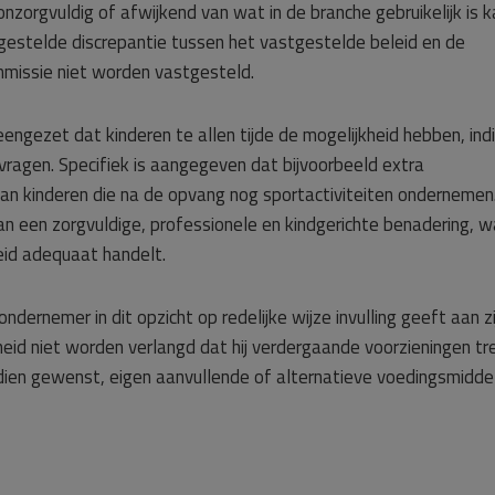
s onzorgvuldig of afwijkend van wat in de branche gebruikelijk is 
stelde discrepantie tussen het vastgestelde beleid en de
ommissie niet worden vastgesteld.
eengezet dat kinderen te allen tijde de mogelijkheid hebben, indi
ragen. Specifiek is aangegeven dat bijvoorbeeld extra
 kinderen die na de opvang nog sportactiviteiten ondernemen
n een zorgvuldige, professionele en kindgerichte benadering, w
eid adequaat handelt.
dernemer in dit opzicht op redelijke wijze invulling geeft aan zi
heid niet worden verlangd dat hij verdergaande voorzieningen tre
ndien gewenst, eigen aanvullende of alternatieve voedingsmidde