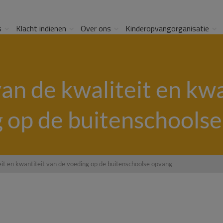
s
Klacht indienen
Over ons
Kinderopvangorganisatie
an de kwaliteit en kwa
 op de buitenschools
eit en kwantiteit van de voeding op de buitenschoolse opvang