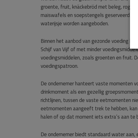
groente, fruit, knäckebröd met beleg, roggeb
maiswafels en soepstengels geserveerd. Bij 
waterijsje worden aangeboden.
Binnen het aanbod van gezonde voeding bepa
Schijf van Vijf of met minder voedingsmiddel
voedingsmiddelen, zoals groenten en fruit. 
voedingspatroon.
De ondernemer hanteert vaste momenten voor 
drinkmoment als een gezellig groepsmoment
richtlijnen, tussen de vaste eetmomenten niet
eetmomenten aangeeft trek te hebben, kan e
halen of op dat moment iets extra’s aan te 
De ondernemer biedt standaard water aan, ev