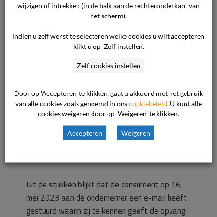
wijzigen of intrekken (in de balk aan de rechteronderkant van
ondernemer is niet op de hoogte van eerdere
het scherm).
klachten en herkent zich niet in de aantijgingen
rondom het pedagogische beleidsplan en het
Indien u zelf wenst te selecteren welke cookies u wilt accepteren
klikt u op 'Zelf instellen'.
voedselbeleid. Er is geen sprake van onveilige
opvang en de ondernemer gaat er niet mee
Zelf cookies instellen
akkoord dat achteraf een uitgebreide klacht
gebruikt kan worden om de factuur niet te
Door op 'Accepteren' te klikken, gaat u akkoord met het gebruik
voldoen.
van alle cookies zoals genoemd in ons
cookiebeleid
. U kunt alle
cookies weigeren door op 'Weigeren' te klikken.
Beoordeling van het geschil
Accepteren
Weigeren
De commissie heeft het volgende overwogen.
Uit de stukken blijkt dat de consument op 16
mei 2023 aan de ondernemer een e-mail heeft
gestuurd waarin zij te kennen geeft de opvang