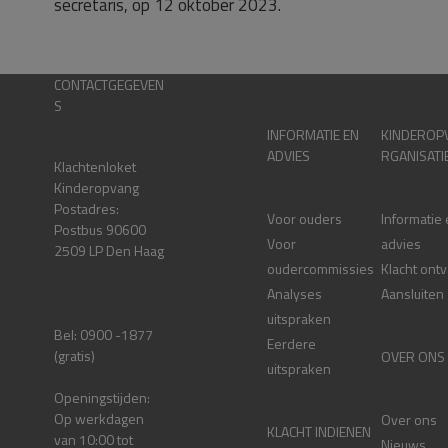
secretaris, op 12 oktober 2023.
CONTACTGEGEVEN
S
INFORMATIE EN
KINDEROP
ADVIES
RGANISATI
Klachtenloket
Kinderopvang
Postadres:
Voor ouders
Informatie
Postbus 90600
Voor
advies
2509 LP Den Haag
oudercommissies
Klacht ont
Analyses
Aansluiten
uitspraken
Bel: 0900 -1877
Eerdere
(gratis)
OVER ONS
uitspraken
Openingstijden:
Op werkdagen
Over ons
KLACHT INDIENEN
van 10:00 tot
Nieuws