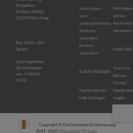
Postadres:
Voor ouders
Informatie
Postbus 90600
Voor
advies
2509 LP Den Haag
oudercommissies
Klacht ont
Analyses
Aansluiten
uitspraken
Bel: 0900 -1877
Eerdere
(gratis)
OVER ONS
uitspraken
Openingstijden:
Op werkdagen
Over ons
KLACHT INDIENEN
van 10:00 tot
Nieuws
16:00
Contact
Klacht indienen
Veelgestel
Hulp bij klagen
vragen
Copyright © Klachtenloket Kinderopvang
2011- 2026 |
Disclaimer
|
Privacy