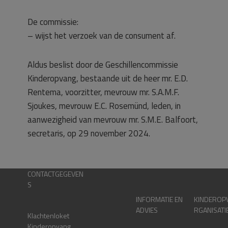
De commissie:
– wijst het verzoek van de consument af.
Aldus beslist door de Geschillencommissie
Kinderopvang, bestaande uit de heer mr. E.D.
Rentema, voorzitter, mevrouw mr. S.A.M.F.
Sjoukes, mevrouw E.C. Rosemünd, leden, in
aanwezigheid van mevrouw mr. S.M.E. Balfoort,
secretaris, op 29 november 2024.
CONTACTGEGEVEN
S
INFORMATIE EN
KINDEROP
ADVIES
RGANISATI
Klachtenloket
Kinderopvang