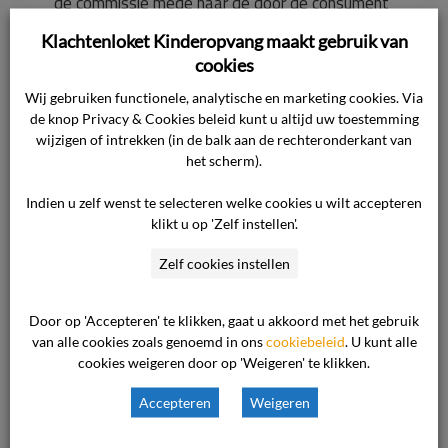
de commissie mede naar de door de consument
overgelegde stukken en hetgeen ter zitting
Klachtenloket Kinderopvang maakt gebruik van
naar voren is gebracht. In de kern komt het
cookies
standpunt op het volgende neer.
Wij gebruiken functionele, analytische en marketing cookies. Via
de knop Privacy & Cookies beleid kunt u altijd uw toestemming
Op 8 november 2024 ontving de ondernemer
wijzigen of intrekken (in de balk aan de rechteronderkant van
het scherm).
een melding van andere ouders over
grensoverschrijdend gedrag op de
Indien u zelf wenst te selecteren welke cookies u wilt accepteren
buitenschoolse opvang door de zoon van de
klikt u op 'Zelf instellen'.
consument. De ondernemer heeft deze melding
Zelf cookies instellen
neergelegd bij een advocaat en de
vertrouwensinspecteur van de
Door op 'Accepteren' te klikken, gaat u akkoord met het gebruik
onderwijsinspectie. Op basis van de daaruit
van alle cookies zoals genoemd in ons
cookiebeleid
. U kunt alle
volgende adviezen en gezien de aard en ernst
cookies weigeren door op 'Weigeren' te klikken.
van de melding heeft de ondernemer besloten
Accepteren
Weigeren
de opvangovereenkomst op te zeggen.