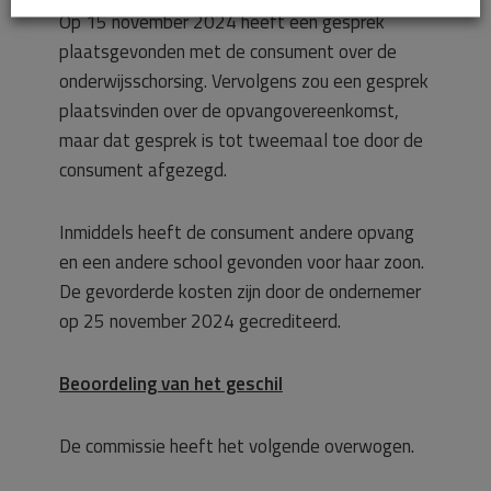
Op 15 november 2024 heeft een gesprek
plaatsgevonden met de consument over de
onderwijsschorsing. Vervolgens zou een gesprek
plaatsvinden over de opvangovereenkomst,
maar dat gesprek is tot tweemaal toe door de
consument afgezegd.
Inmiddels heeft de consument andere opvang
en een andere school gevonden voor haar zoon.
De gevorderde kosten zijn door de ondernemer
op 25 november 2024 gecrediteerd.
Beoordeling van het geschil
De commissie heeft het volgende overwogen.