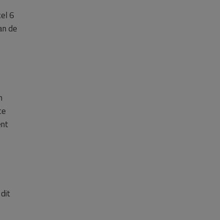
kel 6
an de
n
te
ent
dit