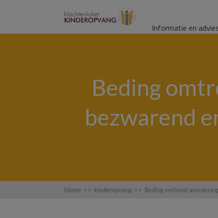
Informatie en advie
Beding omtre
bezwarend en
Home
>>
kinderopvang
>>
Beding omtrent annulering