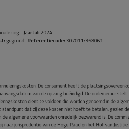
nulering
Jaartal:
2024
st:
gegrond
Referentiecode:
307011/368061
 annuleringskosten. De consument heeft de plaatsingsovereen
anvangsdatum van de opvang beëindigd. De ondernemer stelt 
leringskosten dient te voldoen die worden genoemd in de alge
 standpunt dat zij deze kosten niet hoeft te betalen, gezien d
in de algemene voorwaarden onredelijk bezwarend is. De commi
bij naar jurisprudentie van de Hoge Raad en het Hof van Justitie