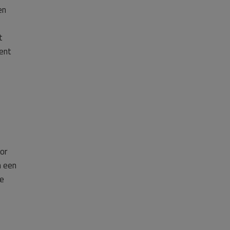
en
t
ent
or
n een
de