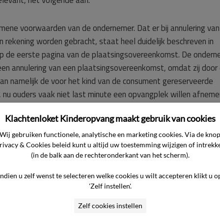
 relevant, het volgende aan.
ene voorwaarden van de ondernemer. Dat er bij annulering van
 rekening worden gebracht, staat heel duidelijk beschreven in
op de eerste pagina van de plaatsingsovereenkomst. De ondern
 een annulering van een plaatsingsovereenkomst, omdat zij door
kan namelijk de voor het kind van de consument gereserveerde
, nu ouders vaak niet last minute een opvangplek willen afneme
Klachtenloket Kinderopvang maakt gebruik van cookies
ent al tegemoet is gekomen door slechts € 299,76 aan
n plaats van de € 652,32 aan annuleringskosten waar de ondern
Wij gebruiken functionele, analytische en marketing cookies. Via de kno
rivacy & Cookies beleid kunt u altijd uw toestemming wijzigen of intrekk
lijk recht op heeft. De ondernemer verzoekt de commissie dan
(in de balk aan de rechteronderkant van het scherm).
 verklaren.
Indien u zelf wenst te selecteren welke cookies u wilt accepteren klikt u o
'Zelf instellen'.
Zelf cookies instellen