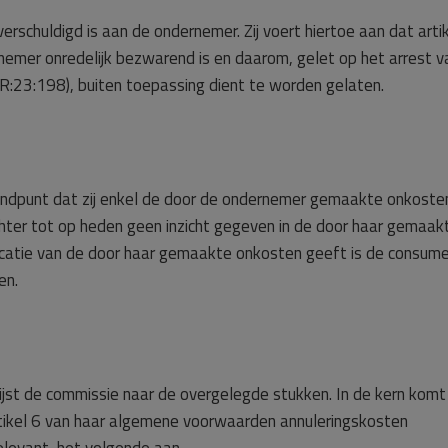
rschuldigd is aan de ondernemer. Zij voert hiertoe aan dat arti
mer onredelijk bezwarend is en daarom, gelet op het arrest v
:23:198), buiten toepassing dient te worden gelaten.
tandpunt dat zij enkel de door de ondernemer gemaakte onkoste
hter tot op heden geen inzicht gegeven in de door haar gemaak
icatie van de door haar gemaakte onkosten geeft is de consum
en.
st de commissie naar de overgelegde stukken. In de kern komt 
tikel 6 van haar algemene voorwaarden annuleringskosten