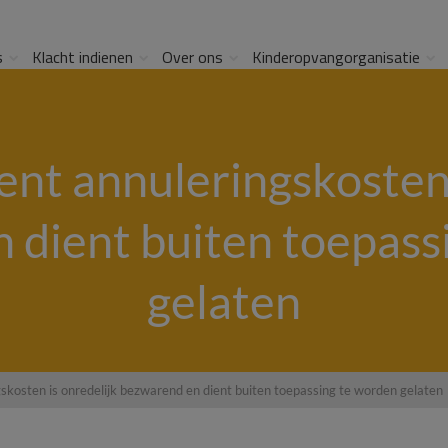
s
Klacht indienen
Over ons
Kinderopvangorganisatie
nt annuleringskosten 
 dient buiten toepass
gelaten
skosten is onredelijk bezwarend en dient buiten toepassing te worden gelaten