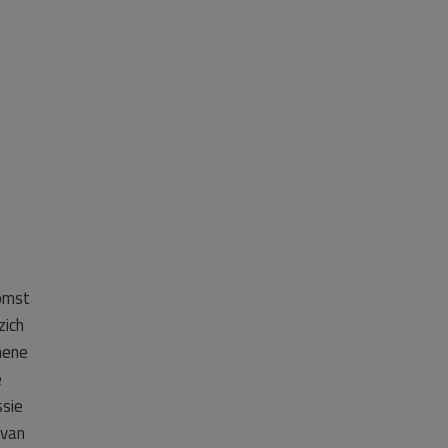
komst
zich
mene
e
ssie
 van