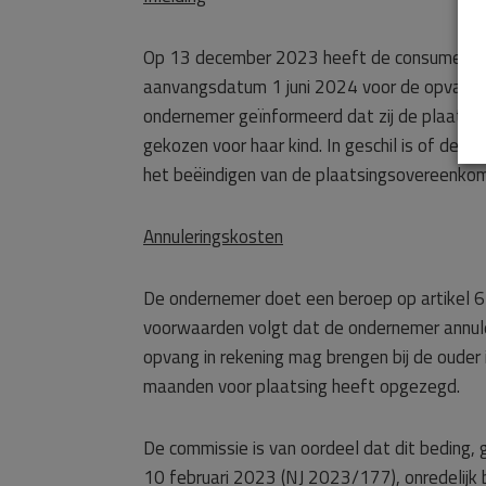
Op 13 december 2023 heeft de consument 
aanvangsdatum 1 juni 2024 voor de opvang v
ondernemer geïnformeerd dat zij de plaatsi
gekozen voor haar kind. In geschil is of de 
het beëindigen van de plaatsingsovereenk
Annuleringskosten
De ondernemer doet een beroep op artikel 6
voorwaarden volgt dat de ondernemer annul
opvang in rekening mag brengen bij de ouder
maanden voor plaatsing heeft opgezegd.
De commissie is van oordeel dat dit beding,
10 februari 2023 (NJ 2023/177), onredelijk 