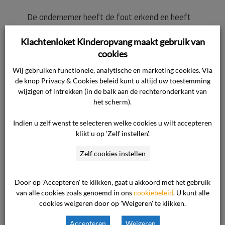
De ondernemer heeft de fout erkend en heeft
de consument een gewijzigd contract met
Klachtenloket Kinderopvang maakt gebruik van
verwijzing naar algemene voorwaarden ter
cookies
ondertekening aangeboden. De consument is
hier niet mee akkoord gegaan en verlangt een
Wij gebruiken functionele, analytische en marketing cookies. Via
de knop Privacy & Cookies beleid kunt u altijd uw toestemming
uitspraak van de commissie.
wijzigen of intrekken (in de balk aan de rechteronderkant van
het scherm).
Standpunt van de ondernemer
Indien u zelf wenst te selecteren welke cookies u wilt accepteren
klikt u op 'Zelf instellen'.
De ondernemer erkent dat bij het aangaan van
Zelf cookies instellen
het contract met de consument een fout is
gemaakt. Bij vergissing is de consument op 29
augustus 2023 een contract tot ‘wijziging
Door op 'Accepteren' te klikken, gaat u akkoord met het gebruik
van alle cookies zoals genoemd in ons
cookiebeleid
. U kunt alle
plaatsingsgevens’ toegestuurd in plaats van
cookies weigeren door op 'Weigeren' te klikken.
het reguliere opvangcontract. In dat
wijzigingscontract is geen verwijzing naar de
Accepteren
Weigeren