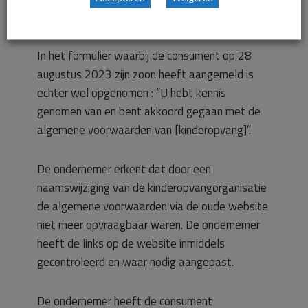
algemene voorwaarden opgenomen.
In het formulier waarbij de consument op 28
augustus 2023 zijn zoon heeft aangemeld is
echter wel opgenomen : “U hebt kennis
genomen van en bent akkoord gegaan met de
algemene voorwaarden van [kinderopvang]”.
De ondernemer erkent dat door een
naamswijziging van de kinderopvangorganisatie
de algemene voorwaarden via de oude website
niet meer opvraagbaar waren. De ondernemer
heeft de links op de website inmiddels
gecontroleerd en waar nodig aangepast.
De ondernemer heeft de consument