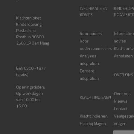
INFORMATIE EN
KINDEROP
ADVIES
RGANISATI
Klachtenloket
Kinderopvang
Postadres:
Voor ouders
Informatie
Postbus 90600
Voor
advies
2509 LP Den Haag
oudercommissies
Klacht ont
Analyses
Aansluiten
uitspraken
Bel: 0900 -1877
Eerdere
(gratis)
OVER ONS
uitspraken
Openingstijden:
Op werkdagen
Over ons
KLACHT INDIENEN
van 10:00 tot
Nieuws
16:00
Contact
Klacht indienen
Veelgestel
Hulp bij klagen
vragen