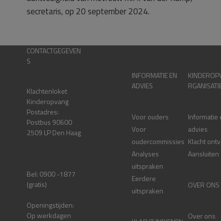
secretaris, op 20 september 2024.
CONTACTGEGEVEN
S
INFORMATIE EN
KINDEROP
ADVIES
RGANISATI
Klachtenloket
Kinderopvang
Postadres:
Voor ouders
Informatie
Postbus 90600
Voor
advies
2509 LP Den Haag
oudercommissies
Klacht ont
Analyses
Aansluiten
uitspraken
Bel: 0900 -1877
Eerdere
(gratis)
OVER ONS
uitspraken
Openingstijden:
Op werkdagen
Over ons