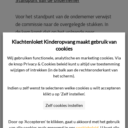
Standpunt van de ondernemer
Voor het standpunt van de ondernemer verwijst
de commissie naar de overgelegde stukken. In
de kern komt dat op het volgende neer.
Klachtenloket Kinderopvang maakt gebruik van
Over de prijsstijging is voldoende overleg
cookies
geweest met de oudercommissie.
Wij gebruiken functionele, analytische en marketing cookies. Via
Het concept nieuwe tarieven 2024 is begin
de knop Privacy & Cookies beleid kunt u altijd uw toestemming
wijzigen of intrekken (in de balk aan de rechteronderkant van
oktober 2023 voorgelegd aan de
het scherm).
oudercommissie. Op hun verzoek heeft de
ondernemer deze verhoging toegelicht. Naar
Indien u zelf wenst te selecteren welke cookies u wilt accepteren
aanleiding daarvan is de verhoging naar
klikt u op 'Zelf instellen'.
beneden bijgesteld, met dien verstande dat er
Zelf cookies instellen
in juni 2024 opnieuw zou worden gekeken naar
de cijfers. De tariefsverhoging is in december
Door op 'Accepteren' te klikken, gaat u akkoord met het gebruik
2024 naar de ouders gecommuniceerd. De
van alle cookies zoals genoemd in ons
cookiebeleid
. U kunt alle