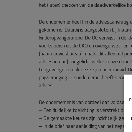
het (laten) checken van de daadwerkelijke k
De ondernemer heeft in de adviesaanvraag 
gekomen is. Daarbij is aangesloten bij [naam
kinderopvangbranche. De OC verwijst in de 
voortvloeien uit de CAO en overige wet- en 
[naam adviesbureau] maakt dit allemaal preci
adviesbureau] toegelicht welke keuze door d
toegevoegd en ook deze zijn onderbouwd. D
prijsverhoging. De ondernemer heeft vervolg
advies.
P
De ondernemer is van oordeel dat voldaan is 
– Een duidelijke toelichting is verstrekt bij 
– De gemaakte keuzes zijn inzichtelijk gema
– In de brief naar aanleiding van het negat