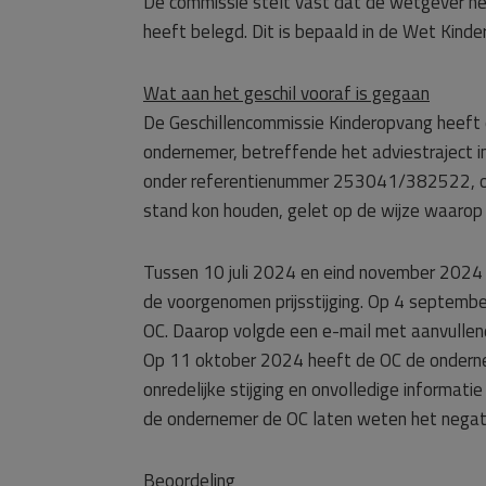
De commissie stelt vast dat de wetgever he
heeft belegd. Dit is bepaald in de Wet Kinder
Wat aan het geschil vooraf is gegaan
De Geschillencommissie Kinderopvang heeft e
ondernemer, betreffende het adviestraject inz
onder referentienummer 253041/382522, oo
stand kon houden, gelet op de wijze waarop
Tussen 10 juli 2024 en eind november 2024 
de voorgenomen prijsstijging. Op 4 septemb
OC. Daarop volgde een e-mail met aanvullen
Op 11 oktober 2024 heeft de OC de onderne
onredelijke stijging en onvolledige informat
de ondernemer de OC laten weten het negati
Beoordeling