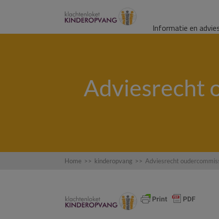
Informatie en advie
Adviesrecht 
Home
>>
kinderopvang
>>
Adviesrecht oudercommiss