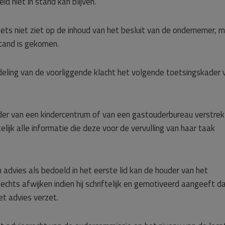
eid niet in stand kan blijven.
ts niet ziet op de inhoud van het besluit van de ondernemer, 
stand is gekomen.
eling van de voorliggende klacht het volgende toetsingskader 
uder van een kindercentrum of van een gastouderbureau verstrek
lijk alle informatie die deze voor de vervulling van haar taak
 advies als bedoeld in het eerste lid kan de houder van het
chts afwijken indien hij schriftelijk en gemotiveerd aangeeft d
et advies verzet.