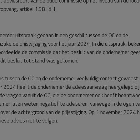
t adviesrecht van de oudercommissie op het niveau van de loca
opvang, artikel 1.58 lid 1.
erder uitspraak gedaan in een geschil tussen de OC en de
ake de prijswijziging voor het jaar 2024. In die uitspraak, beke
rdeelde de commissie dat het besluit van de ondernemer gee
 dit besluit tot stand was gekomen.
is tussen de OC en de ondernemer veelvuldig contact geweest 
er 2024 heeft de ondernemer de adviesaanvraag neergelegd bij
de vragen vanuit de OC, die de ondernemer ook heeft beantwoo
mer laten weten negatief te adviseren, vanwege in de ogen v
ie over de achtergrond van de prijsstijging. Op 1 november 2024 
eve advies niet te volgen.