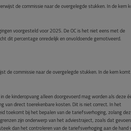
erwijst de commissie naar de overgelegde stukken. In de kern 
gingen voorgesteld voor 2025. De OC is het niet eens met de
cht dit percentage onredelijk en onvoldoende gemotiveerd.
jst de commissie naar de overgelegde stukken. In de kern komt
ng in de kinderopvang alleen doorgevoerd mag worden als deze é
 van direct toerekenbare kosten. Dit is niet correct. In het
id toekomt bij het bepalen van de tariefsverhoging, zolang de
ke grenzen zijn onderwerp van het adviestraject, zoals dat gevoer
nsteek dan het controleren van de tariefsverhoging aan de hand 