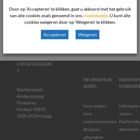
Door op 'Accepteren' te klikken, gaat u akkoord met het gebruik
Lees verder
van alle cookies zoals genoemd in ons
cookiebeleid
. U kunt alle
cookies weigeren door op 'Weigeren' te klikken.
Accepteren
Weigeren
26 augustus 2024

kinderopvang

CONTACTGEGEVEN
S
INFORMATIE EN
KINDEROP
ADVIES
RGANISATI
Klachtenloket
Kinderopvang
Postadres:
Voor ouders
Informatie
Postbus 90600
Voor
advies
2509 LP Den Haag
oudercommissies
Klacht ont
Analyses
Aansluiten
uitspraken