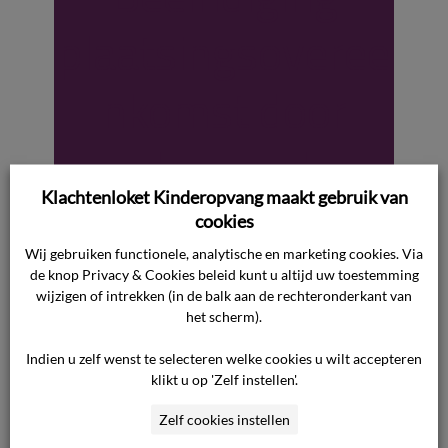
plaatsingsoveree
nkomst door
gedrag ouder
Klachtenloket Kinderopvang maakt gebruik van
cookies
Waar gaat de uitspraak over? Het geschil
betreft de vraag of de ondernemer gerechtigd
Wij gebruiken functionele, analytische en marketing cookies. Via
was de plaatsingsovereenkomsten voor de
de knop Privacy & Cookies beleid kunt u altijd uw toestemming
wijzigen of intrekken (in de balk aan de rechteronderkant van
opvang van twee kinderen van de consument
het scherm).
eenzijdig te beëindigen per 1 september 2024.
Consument stelt dat er geen onveilige situatie
Indien u zelf wenst te selecteren welke cookies u wilt accepteren
klikt u op 'Zelf instellen'.
of bedreiging is, omdat zij slechts haar zorgen
heeft geuit over een overplaatsing, gezamenlijk
Zelf cookies instellen
met […]