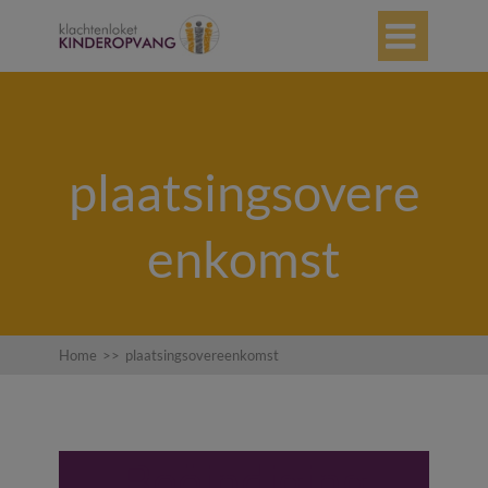

plaatsingsovere
enkomst
Home
>>
plaatsingsovereenkomst
Beëindiging