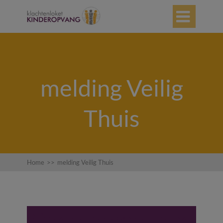

melding Veilig
Thuis
Home
>>
melding Veilig Thuis
Ondernemer had