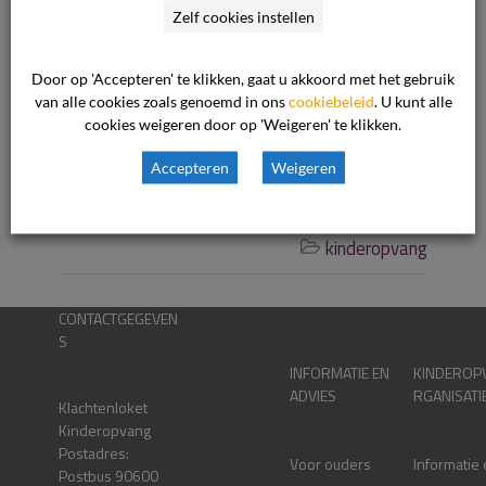
Zelf cookies instellen
ouders, alvorens een melding bij Veilig Thuis te
doen. De ondernemer heeft dan ook volgens
Door op 'Accepteren' te klikken, gaat u akkoord met het gebruik
consument zeer onzorgvuldig […]
van alle cookies zoals genoemd in ons
cookiebeleid
. U kunt alle
cookies weigeren door op 'Weigeren' te klikken.
Lees verder
Accepteren
Weigeren
13 februari 2024

kinderopvang

CONTACTGEGEVEN
S
INFORMATIE EN
KINDEROP
ADVIES
RGANISATI
Klachtenloket
Kinderopvang
Postadres:
Voor ouders
Informatie
Postbus 90600