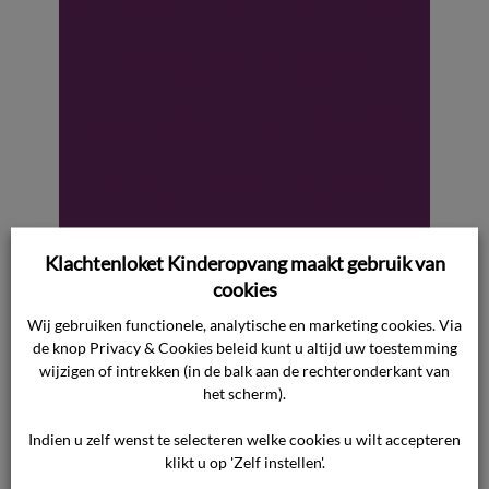
zorgvuldiger
moeten handelen
voor het doen
van melding
Klachtenloket Kinderopvang maakt gebruik van
Veilig Thuis.
cookies
Wij gebruiken functionele, analytische en marketing cookies. Via
de knop Privacy & Cookies beleid kunt u altijd uw toestemming
Waar gaat de uitspraak over? In de kern stelt
wijzigen of intrekken (in de balk aan de rechteronderkant van
het scherm).
de consument dat de ondernemer onterecht
een melding bij Veilig Thuis heeft gedaan over
Indien u zelf wenst te selecteren welke cookies u wilt accepteren
de dochter van de consument. De ondernemer
klikt u op 'Zelf instellen'.
had de zorgen moeten bespreken met de