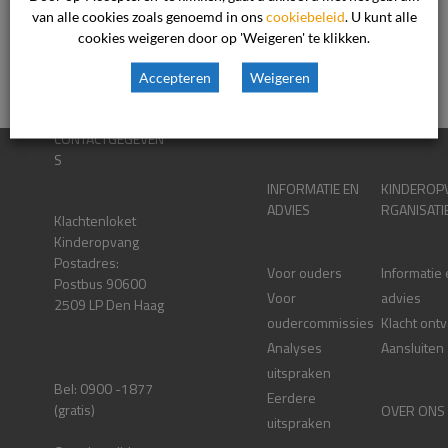
van alle cookies zoals genoemd in ons
cookiebeleid
. U kunt alle
cookies weigeren door op 'Weigeren' te klikken.
Accepteren
Weigeren
CONTACTGEGEVEN
S
INFORMATIE EN
KINDEROP
ADVIES
RGANISATI
Klachtenloket
Kinderopvang
Postadres:
Voor ouders
Informatie
Postbus 90600
Voor
advies
2509 LP Den Haag
oudercommissies
Klacht ont
Analyses
Aansluiten
uitspraken
Bel: 0900 -1877
Eerdere
(gratis)
OVER ONS
uitspraken