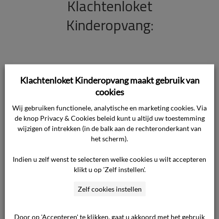
Klachtenloket
Kinderopvang:
Wilt u zoeken binnen onze gepubliceerde
Klachtenloket Kinderopvang maakt gebruik van
uitspraken?
Klik dan hier
cookies
(als je op deze link klikt
ga je door naar het uitstprakenoverzicht) om
Wij gebruiken functionele, analytische en marketing cookies. Via
naar ons uitsprakenoverzicht te gaan. Voor al
de knop Privacy & Cookies beleid kunt u altijd uw toestemming
wijzigen of intrekken (in de balk aan de rechteronderkant van
uw overige zoekopdrachten gebruikt u
het scherm).
onderstaand zoekvenster:
Indien u zelf wenst te selecteren welke cookies u wilt accepteren
klikt u op 'Zelf instellen'.
Zelf cookies instellen
Door op 'Accepteren' te klikken, gaat u akkoord met het gebruik