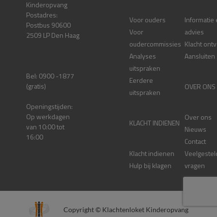
Kinderopvang
Postadres:
Voor ouders
Informatie
Postbus 90600
Voor
advies
2509 LP Den Haag
oudercommissies
Klacht ont
Analyses
Aansluiten
uitspraken
Bel: 0900 -1877
Eerdere
(gratis)
OVER ONS
uitspraken
Openingstijden:
Op werkdagen
Over ons
KLACHT INDIENEN
van 10:00 tot
Nieuws
16:00
Contact
Klacht indienen
Veelgestel
Hulp bij klagen
vragen
Copyright © Klachtenloket Kinderopvang