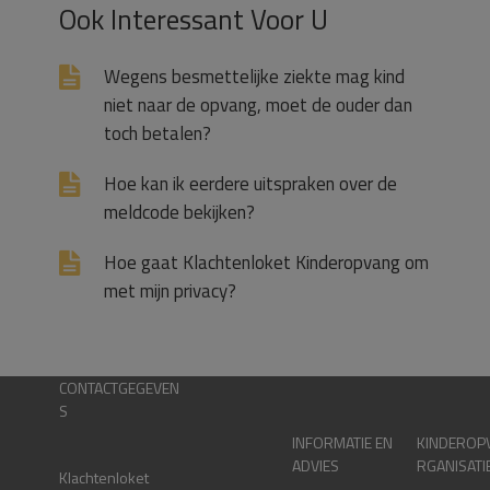
Ook Interessant Voor U
Wegens besmettelijke ziekte mag kind
niet naar de opvang, moet de ouder dan
toch betalen?
Hoe kan ik eerdere uitspraken over de
meldcode bekijken?
Hoe gaat Klachtenloket Kinderopvang om
met mijn privacy?
CONTACTGEGEVEN
S
INFORMATIE EN
KINDEROP
ADVIES
RGANISATI
Klachtenloket