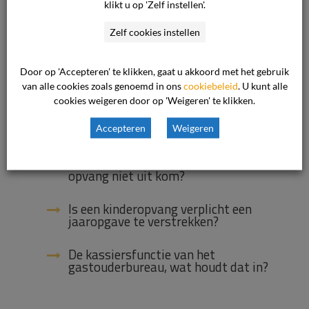
klikt u op 'Zelf instellen'.
Hoe gaat Klachtenloket
Kinderopvang om met mijn privacy?
Zelf cookies instellen
Mag mijn kind met diabetes naar de
reguliere kinderopvang?
Door op 'Accepteren' te klikken, gaat u akkoord met het gebruik
van alle cookies zoals genoemd in ons
cookiebeleid
. U kunt alle
cookies weigeren door op 'Weigeren' te klikken.
Mag een opvang een contract
weigeren/opzeggen wanneer mijn
kind diabetes blijkt te hebben?
Accepteren
Weigeren
Wat kan ik doen als ik er met de
opvang niet uit kom?
Is een kinderopvang verplicht een
jaaropgave te verstrekken?
De kassiersfunctie van het
gastouderbureau, wat houdt dat in?