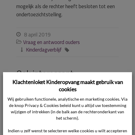
mogelijk als de rechter heeft besloten tot een
ondertoezichtstelling.
8 april 2019

Vraag en antwoord ouders

Kinderdagverblijf


Ook interessant
Klachtenloket Kinderopvang maakt gebruik van
cookies
Wegens besmettelijke ziekte mag
Wij gebruiken functionele, analytische en marketing cookies. Via
kind niet naar de opvang, moet de
de knop Privacy & Cookies beleid kunt u altijd uw toestemming
ouder dan toch betalen?
wijzigen of intrekken (in de balk aan de rechteronderkant van
het scherm).
Hoe kan ik eerdere uitspraken over
de meldcode bekijken?
Indien u zelf wenst te selecteren welke cookies u wilt accepteren