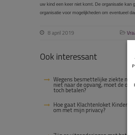
uw kind een keer niet komt. De organisatie kan g
organisatie voor mogelijkheden om eventueel dag
8 april 2019
Vra


Ook interessant
P
Wegens besmettelijke ziekte mag
niet naar de opvang, moet de oud
toch betalen?
Hoe gaat Klachtenloket Kinderop
om met mijn privacy?