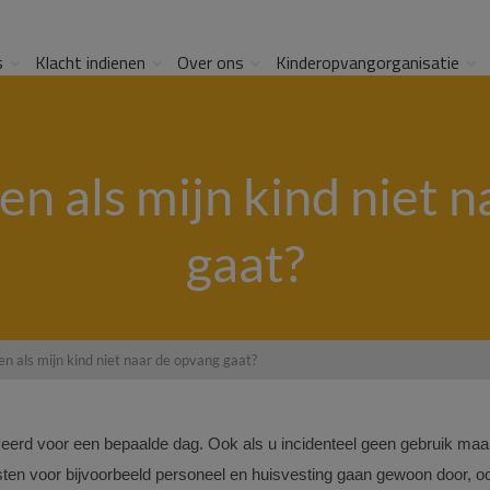
s
Klacht indienen
Over ons
Kinderopvangorganisatie
en als mijn kind niet 
gaat?
en als mijn kind niet naar de opvang gaat?
rveerd voor een bepaalde dag. Ook als u incidenteel geen gebruik maa
sten voor bijvoorbeeld personeel en huisvesting gaan gewoon door, o