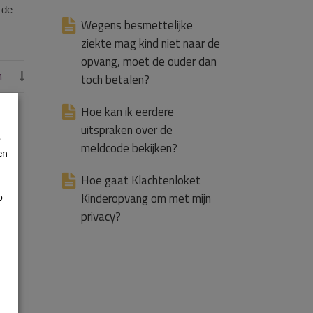
 de
Wegens besmettelijke
ziekte mag kind niet naar de
opvang, moet de ouder dan
n

toch betalen?
Hoe kan ik eerdere
uitspraken over de
p
meldcode bekijken?
en
Hoe gaat Klachtenloket
Kinderopvang om met mijn
p
privacy?