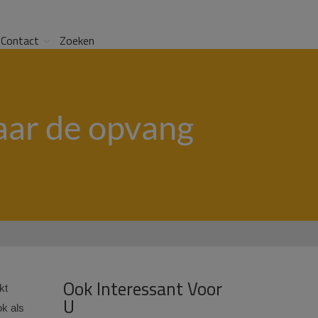
Contact
Zoeken
naar de opvang
Ook Interessant Voor
kt
U
ok als