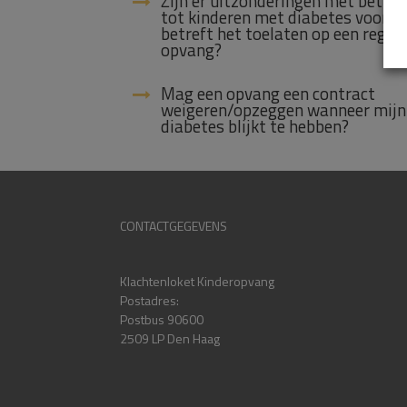
Zijn er uitzonderingen met betrek
tot kinderen met diabetes voor w
betreft het toelaten op een reguli
opvang?
Mag een opvang een contract
weigeren/opzeggen wanneer mijn
diabetes blijkt te hebben?
CONTACTGEGEVENS
Klachtenloket Kinderopvang
Postadres:
Postbus 90600
2509 LP Den Haag