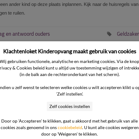
een ander kind op deze plaats inplannen. Kijk naar de huisregels van
en te ruilen.
ag en antwoord ouders
Geldzake

Klachtenloket Kinderopvang maakt gebruik van cookies
Wij gebruiken functionele, analytische en marketing cookies. Via de kno
rivacy & Cookies beleid kunt u altijd uw toestemming wijzigen of intrekk
(in de balk aan de rechteronderkant van het scherm).
 kind
Hoe kan ik eerdere uitspraken over de
er dan
meldcode bekijken?
Indien u zelf wenst te selecteren welke cookies u wilt accepteren klikt u o
'Zelf instellen'.
vang
Welke andere oplossingen zijn er
Zelf cookies instellen
mogelijk wanneer de pedagogische
medewerkers bezwaar hebben om
Door op 'Accepteren' te klikken, gaat u akkoord met het gebruik van alle
insuline toe te dienen?
cookies zoals genoemd in ons
cookiebeleid
. U kunt alle cookies weigeren
door op 'Weigeren' te klikken.