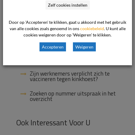
Kinderopvang om met mijn privacy?
Zelf cookies instellen
De kassiersfunctie van het
Door op 'Accepteren' te klikken, gaat u akkoord met het gebruik
gastouderbureau, wat houdt dat in?
van alle cookies zoals genoemd in ons
cookiebeleid
. U kunt alle
cookies weigeren door op 'Weigeren' te klikken.
Is een oudercommissie verplicht?
Accepteren
Weigeren
Als gastouder bij een vraagouder
thuis werken?
Zijn werknemers verplicht zich te
vaccineren tegen kinkhoest?
Zoeken op nummer uitspraak in het
overzicht
Ook Interessant Voor U