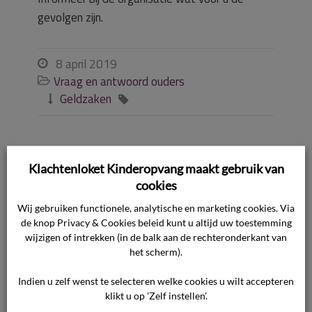
gevolgen zijn.
8 april 2019

Vraag en antwoord ouders

Geldzaken


Ook interessant
Klachtenloket Kinderopvang maakt gebruik van
cookies
Wegens besmettelijke ziekte mag
Wij gebruiken functionele, analytische en marketing cookies. Via
kind niet naar de opvang, moet de
de knop Privacy & Cookies beleid kunt u altijd uw toestemming
ouder dan toch betalen?
wijzigen of intrekken (in de balk aan de rechteronderkant van
het scherm).
Hoe kan ik eerdere uitspraken over
de meldcode bekijken?
Indien u zelf wenst te selecteren welke cookies u wilt accepteren
klikt u op 'Zelf instellen'.
Hoe gaat Klachtenloket