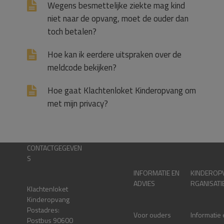
Wegens besmettelijke ziekte mag kind
niet naar de opvang, moet de ouder dan
toch betalen?
Hoe kan ik eerdere uitspraken over de
meldcode bekijken?
Hoe gaat Klachtenloket Kinderopvang om
met mijn privacy?
CONTACTGEGEVEN
S
INFORMATIE EN
KINDEROP
ADVIES
RGANISATI
Klachtenloket
Kinderopvang
Postadres:
Voor ouders
Informatie
Postbus 90600