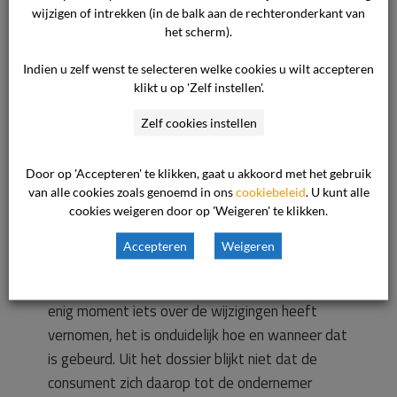
die nog niet waren geplaatst op
wijzigen of intrekken (in de balk aan de rechteronderkant van
14 januari 2010 een mailing heeft gestuurd. De
het scherm).
consument stelt dat zij deze mailing niet heeft
ontvangen. De commissie heeft in het dossier
Indien u zelf wenst te selecteren welke cookies u wilt accepteren
klikt u op 'Zelf instellen'.
geen afschrift aangetroffen van de
betreffende mailing. Evenmin heeft de
Zelf cookies instellen
ondernemer bewezen of aannemelijk gemaakt
dat hij een dergelijke mailing aan de consument
Door op 'Accepteren' te klikken, gaat u akkoord met het gebruik
heeft verzonden. De commissie kan derhalve
van alle cookies zoals genoemd in ons
cookiebeleid
. U kunt alle
cookies weigeren door op 'Weigeren' te klikken.
niet uitsluiten dat een dergelijke mailing niet
aan de consument is verzonden en derhalve
Accepteren
Weigeren
evenmin dat de ondernemer hierin geen verwijt
treft. Tegelijk staat vast dat de consument op
enig moment iets over de wijzigingen heeft
vernomen, het is onduidelijk hoe en wanneer dat
is gebeurd. Uit het dossier blijkt niet dat de
consument zich daarop tot de ondernemer