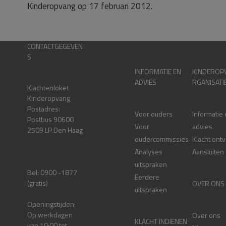
Kinderopvang op 17 februari 2012.
CONTACTGEGEVEN
S
INFORMATIE EN
KINDEROP
ADVIES
RGANISATI
Klachtenloket
Kinderopvang
Postadres:
Voor ouders
Informatie
Postbus 90600
Voor
advies
2509 LP Den Haag
oudercommissies
Klacht ont
Analyses
Aansluiten
uitspraken
Bel: 0900 -1877
Eerdere
(gratis)
OVER ONS
uitspraken
Openingstijden:
Op werkdagen
Over ons
KLACHT INDIENEN
van 10:00 tot