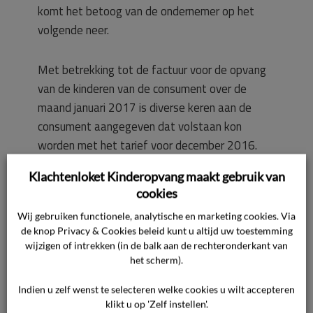
komt het betoog van de ondernemer op het
volgende neer.
Met betrekking tot de factuur voor de opvang
van de kinderen van de consument over de
maand januari 2017 is diverse keren aan de
consument aangegeven dat volstaan kon
worden met het tarief voor december 2016.
Omdat dit blijkbaar een te simpele oplossing
Klachtenloket Kinderopvang maakt gebruik van
was, bleef de consument maar zeuren en is hem
cookies
op 17 maart 2017 een aangepaste factuur
Wij gebruiken functionele, analytische en marketing cookies. Via
toegezonden. Blijkbaar was ook dat niet
de knop Privacy & Cookies beleid kunt u altijd uw toestemming
voldoende, gelet op de klacht die aan de
wijzigen of intrekken (in de balk aan de rechteronderkant van
commissie is voorgelegd.
het scherm).
Indien u zelf wenst te selecteren welke cookies u wilt accepteren
De consument gaf voorheen leiding aan de
klikt u op 'Zelf instellen'.