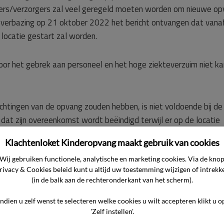
ders/verzorgers zal veel geregeld moeten worden om nieuwe o
e verbazing op 21 oktober 2022 het bericht ontvangen dat vana
ocatie gestart zal worden.
or het gebrek aan personeel en het hoge ziekteverzuim niet ka
chtingen van de opvang zouden hebben, is niet voldoende bij de
dat zijn overeenkomst wordt beëindigd terwijl er op de locatie
 geopend. Blijkbaar zijn de ‘zwaarwegende omstandigheden’ om
Klachtenloket Kinderopvang maakt gebruik van cookies
d als voorgewend. Dit argument is immers ook van toepassing o
zoekt de commissie te bepalen dat de overeenkomst die hij hee
Wij gebruiken functionele, analytische en marketing cookies. Via de kno
rivacy & Cookies beleid kunt u altijd uw toestemming wijzigen of intrekk
(in de balk aan de rechteronderkant van het scherm).
Indien u zelf wenst te selecteren welke cookies u wilt accepteren klikt u o
'Zelf instellen'.