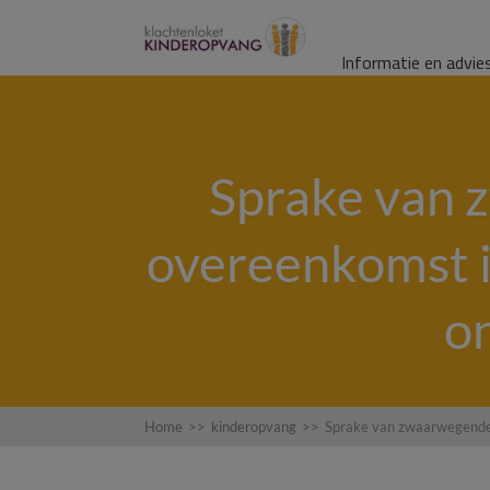
Informatie en advie
Sprake van 
overeenkomst i
o
Home
>>
kinderopvang
>>
Sprake van zwaarwegende 