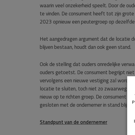
waarin veel onzekerheid speelt. Door de ou
te vinden. De consument heeft tot zijn grot
2023 opnieuw een peutergroep op dezelfde l
Het aangedragen argument dat de locatie do
blijven bestaan, houdt dan ook geen stand.
Ook de stelling dat ouders onredelijke verwa
ouders getoetst. De consument begrijpt niet 
vervolgens een nieuwe vestiging zal worden
locatie te sluiten, toch niet zo zwaarwegen
nieuw op te richten groep. De consument ver
P
gesloten met de ondernemer in stand blijft.
Standpunt van de ondernemer