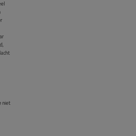
eel
n
r
e
ar
d,
lacht
 niet