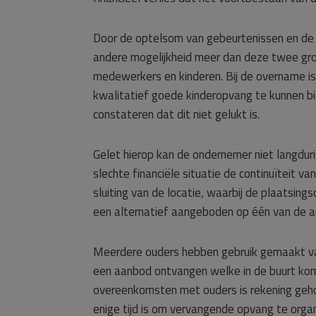
Door de optelsom van gebeurtenissen en de 
andere mogelijkheid meer dan deze twee groe
medewerkers en kinderen. Bij de overname i
kwalitatief goede kinderopvang te kunnen b
constateren dat dit niet gelukt is.
Gelet hierop kan de ondernemer niet langdu
slechte financiële situatie de continuïteit 
sluiting van de locatie, waarbij de plaatsin
een alternatief aangeboden op één van de an
Meerdere ouders hebben gebruik gemaakt van 
een aanbod ontvangen welke in de buurt kom
overeenkomsten met ouders is rekening geho
enige tijd is om vervangende opvang te organ