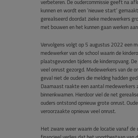
verbeteren. De oudercommissie geeft na afl
kunnen en wordt een ‘nieuwe start’ gemaak
gerealiseerd doordat zieke medewerkers grot
met bouwen en het kunnen gaan werken aan f
Vervolgens volgt op 5 augustus 2022 een me
medewerker van de school waarin de kindero
plaatsgevonden tijdens de kinderopvang. De
veel onrust gezorgd. Medewerkers van de ond
geval niet de ouders die melding hadden ge
Daarnaast raakte een aantal medewerkers zo
binnenkwamen. Hierdoor viel de net gerealise
ouders ontstond opnieuw grote onrust. Ouders
veroorzaakte opnieuw veel onrust.
Het zware weer waarin de locatie vanaf de 
financieel verlies dat het voortbestaan van d