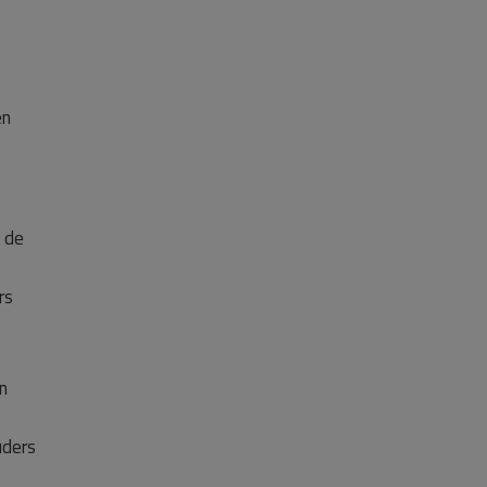
en
 de
rs
n
uders