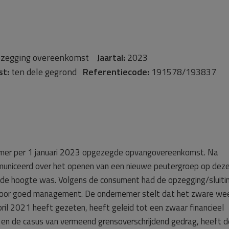
zegging overeenkomst
Jaartal:
2023
st:
ten dele gegrond
Referentiecode:
191578/193837
emer per 1 januari 2023 opgezegde opvangovereenkomst. Na
uniceerd over het openen van een nieuwe peutergroep op dez
p de hoogte was. Volgens de consument had de opzegging/sluiti
oor goed management. De ondernemer stelt dat het zware we
ril 2021 heeft gezeten, heeft geleid tot een zwaar financieel
ld en de casus van vermeend grensoverschrijdend gedrag, heeft d