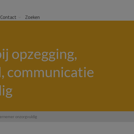
Contact
Zoeken
j opzegging,
d, communicatie
ig
dernemer onzorgvuldig