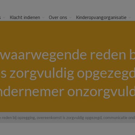
s
Klacht indienen
Over ons
Kinderopvangorganisatie
zwaarwegende reden bi
s zorgvuldig opgezeg
ndernemer onzorgvuld
reden bij opzegging, overeenkomst is zorgvuldig opgezegd, communicatie on