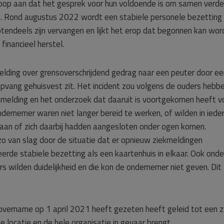
oop aan dat het gesprek voor hun voldoende is om samen verde
t. Rond augustus 2022 wordt een stabiele personele bezetting
endeels zijn vervangen en lijkt het erop dat begonnen kan wor
inancieel herstel.
lding over grensoverschrijdend gedrag naar een peuter door ee
pvang gehuisvest zit. Het incident zou volgens de ouders hebb
 melding en het onderzoek dat daaruit is voortgekomen heeft v
ernemer waren niet langer bereid te werken, of wilden in iede
daan of zich daarbij hadden aangesloten onder ogen komen.
 van slag door de situatie dat er opnieuw ziekmeldingen
erde stabiele bezetting als een kaartenhuis in elkaar. Ook onde
 wilden duidelijkheid en die kon de ondernemer niet geven. Dit
overname op 1 april 2021 heeft gezeten heeft geleid tot een 
e locatie en de hele organisatie in gevaar brengt.