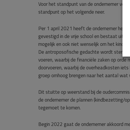
Voor het standpunt van de ondernemer verwi
standpunt op het volgende neer.
Per 1 april 2021 heeft de ondernemer het be
gevestigd in de vrije school en bestaat uit
mogelijk en ook niet wenselijk om het kinderd
De antroposofische gedachte wordt sterk ui
voeren, waarbij de financiële zaken op orde
doorvoeren, waarbij de overheadkosten iets
groep omhoog brengen naar het aantal wat w
Dit stuitte op weerstand bij de oudercommi
de ondernemer de plannen (kindbezetting/ope
tegemoet te komen.
Begin 2022 gaat de ondernemer akkoord me