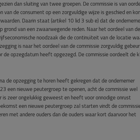
ezien dan sluiting van twee groepen. De commissie is van oord
n van de consument op een zorgvuldige wijze is geschied en ko
aarden. Daarin staat (artikel 10 lid 3 sub e) dat de onderneme
p grond van een zwaarwegende reden. Naar het oordeel van d
drijfseconomische noodzaak die de continuïteit van de locatie wa
opzegging is naar het oordeel van de commissie zorgvuldig gebeur
r de opzegdatum heeft opgezegd. De commissie oordeelt de k
 na de opzegging te horen heeft gekregen dat de ondernemer
023 een nieuwe peutergroep te openen, acht de commissie wel
r is zeer ongelukkig geweest en heeft voor onnodige onrust
oekomst een nieuwe peutergroep zal starten vindt de commissie
ceren met andere ouders dan de ouders waar kort daarvoor het