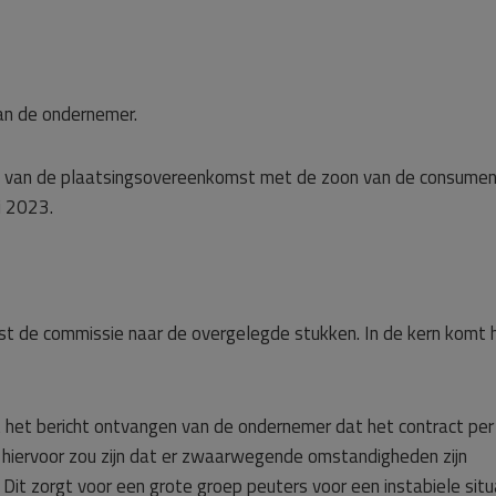
an de ondernemer.
ing van de plaatsingsovereenkomst met de zoon van de consume
i 2023.
st de commissie naar de overgelegde stukken. In de kern komt 
et bericht ontvangen van de ondernemer dat het contract per
 hiervoor zou zijn dat er zwaarwegende omstandigheden zijn
t zorgt voor een grote groep peuters voor een instabiele situ