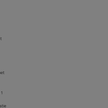
nt
het
 1
atie