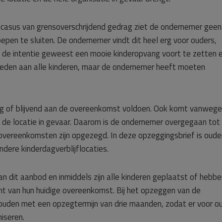
casus van grensoverschrijdend gedrag ziet de ondernemer geen
pen te sluiten. De ondernemer vindt dit heel erg voor ouders,
s de intentie geweest een mooie kinderopvang voort te zetten 
ieden aan alle kinderen, maar de ondernemer heeft moeten
rig of blijvend aan de overeenkomst voldoen. Ook komt vanwege
van de locatie in gevaar. Daarom is de ondernemer overgegaan tot
gsovereenkomsten zijn opgezegd. In deze opzeggingsbrief is oude
dere kinderdagverblijflocaties.
dit aanbod en inmiddels zijn alle kinderen geplaatst of hebbe
t van hun huidige overeenkomst. Bij het opzeggen van de
uden met een opzegtermijn van drie maanden, zodat er voor o
iseren.