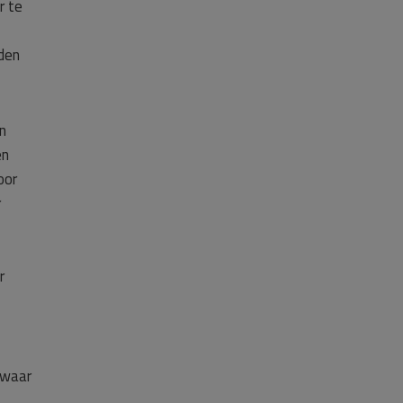
r te
den
n
en
oor
r
r
zwaar