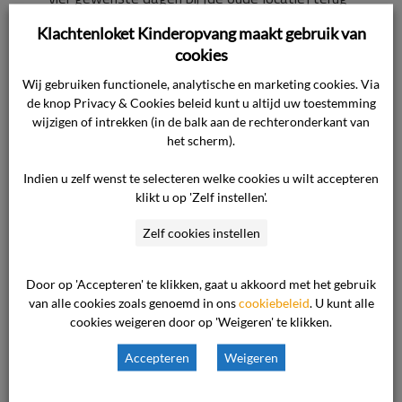
kan komen, maar zulks valt niet te voorzien
Klachtenloket Kinderopvang maakt gebruik van
vóór september 2013, hetgeen het geen reële
cookies
optie maakt. Aan de door de consument
Wij gebruiken functionele, analytische en marketing cookies. Via
gestelde schade dient reeds voorbij gegaan te
de knop Privacy & Cookies beleid kunt u altijd uw toestemming
worden nu de ondernemer elke
wijzigen of intrekken (in de balk aan de rechteronderkant van
aansprakelijkheid voor schade contractueel
het scherm).
heeft uitgesloten. Daarenboven is de gestelde
Indien u zelf wenst te selecteren welke cookies u wilt accepteren
schade niet onderbouwd. Ter zitting heeft de
klikt u op 'Zelf instellen'.
ondernemer verder nog – in hoofdzaak – het
Zelf cookies instellen
volgende aangevoerd. De verwachte
geboortedatum van het in november 2009
Door op 'Accepteren' te klikken, gaat u akkoord met het gebruik
geplaatste kind was 26 september 2009 en de
van alle cookies zoals genoemd in ons
cookiebeleid
. U kunt alle
feitelijke 25 september 2009. Het kind is dus
cookies weigeren door op 'Weigeren' te klikken.
een paar weken jonger dan de zoon. Het kind is
Accepteren
Weigeren
per 16 november 2009, de bij diens inschrijving
aangegeven gewenste aanvangsdatum,