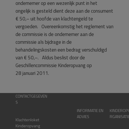
ondernemer op een wezenlijk punt in het
ongelijk is gesteld dient deze aan de consument
€ 50,– uit hoofde van klachtengeld te
vergoeden. Overeenkomstig het reglement van
de commissie is de ondernemer aan de
commissie als bijdrage in de
behandelingskosten een bedrag verschuldigd
van € 50,–. Aldus beslist door de
Geschillencommissie Kinderopvang op
28 januari 2011.
CONTACTGEGEVEN
S
INFORMATIE EN
KINDEROP
ADVIES
RGANISATI
Klachtenloket
Kinderopvang