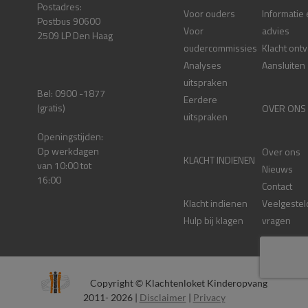
Postadres:
Voor ouders
Informatie
Postbus 90600
Voor
advies
2509 LP Den Haag
oudercommissies
Klacht ont
Analyses
Aansluiten
uitspraken
Bel: 0900 -1877
Eerdere
(gratis)
OVER ONS
uitspraken
Openingstijden:
Op werkdagen
Over ons
KLACHT INDIENEN
van 10:00 tot
Nieuws
16:00
Contact
Klacht indienen
Veelgestel
Hulp bij klagen
vragen
Copyright © Klachtenloket Kinderopvang
2011- 2026 |
Disclaimer
|
Privacy