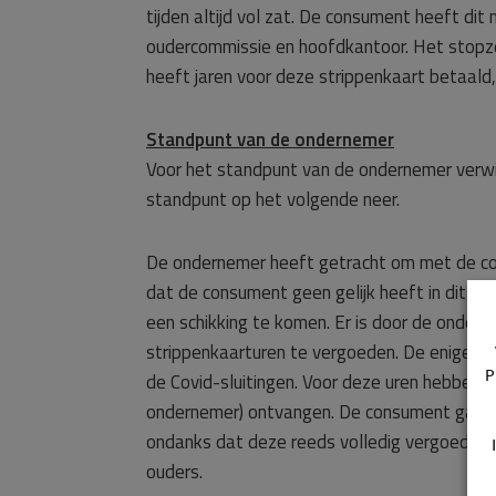
tijden altijd vol zat. De consument heeft d
oudercommissie en hoofdkantoor. Het stopze
heeft jaren voor deze strippenkaart betaald,
Standpunt van de ondernemer
Voor het standpunt van de ondernemer verwi
standpunt op het volgende neer.
De ondernemer heeft getracht om met de co
dat de consument geen gelijk heeft in dit ge
een schikking te komen. Er is door de onder
strippenkaarturen te vergoeden. De enige ure
P
de Covid-sluitingen. Voor deze uren hebben 
ondernemer) ontvangen. De consument gaat ec
ondanks dat deze reeds volledig vergoed zijn
ouders.