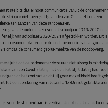
ast stelt zij dat er nooit communicatie vanuit de ondernemer 
e strippen niet meer geldig zouden zijn. Ook heeft er geen
lance ten aanzien van deze strippenuren.
rekening van de ondernemer over het schooljaar 2019/2020 een
 feitelijk van schooljaar 2020/2021 afgetrokken worden. Dit is
elt de consument dat er door de ondernemer niets is vergoed aa
2021 omdat de consument gebruikmaakte van de noodopvang.
ment juist dat de ondernemer deze uren niet alsnog in minderin
ke is van een Covid-sluiting, het een feit blijft dat zij heel veel
ëindigen van het contract en dat zij geen mogelijkheid heeft ge
mt tot een berekening van in totaal € 129,5 niet gebruikte uren
2.
prijs voor de strippenkaart is verdisconteerd in het maandbedra