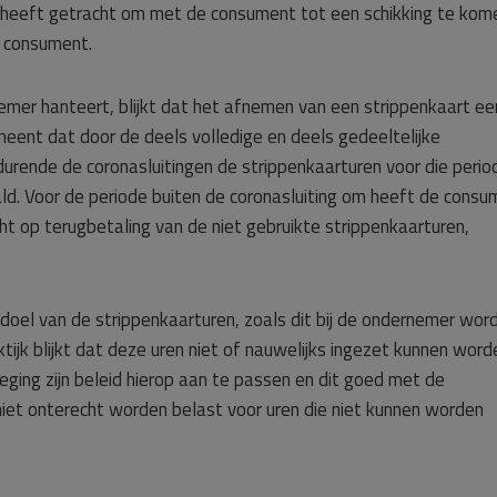
heeft getracht om met de consument tot een schikking te kom
t consument.
mer hanteert, blijkt dat het afnemen van een strippenkaart ee
meent dat door de deels volledige en deels gedeeltelijke
rende de coronasluitingen de strippenkaarturen voor die perio
d. Voor de periode buiten de coronasluiting om heeft de consu
ht op terugbetaling van de niet gebruikte strippenkaarturen,
oel van de strippenkaarturen, zoals dit bij de ondernemer wor
ktijk blijkt dat deze uren niet of nauwelijks ingezet kunnen word
ing zijn beleid hierop aan te passen en dit goed met de
et onterecht worden belast voor uren die niet kunnen worden