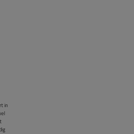
t in
wel
t
dig