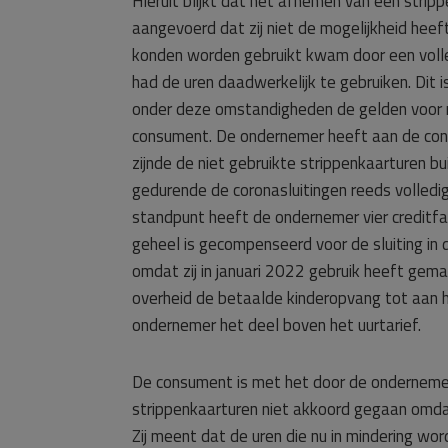
Hieruit blijkt dat het afnemen van een strip
aangevoerd dat zij niet de mogelijkheid hee
konden worden gebruikt kwam door een volle
had de uren daadwerkelijk te gebruiken. Dit 
onder deze omstandigheden de gelden voor n
consument. De ondernemer heeft aan de cons
zijnde de niet gebruikte strippenkaarturen 
gedurende de coronasluitingen reeds volledi
standpunt heeft de ondernemer vier creditfa
geheel is gecompenseerd voor de sluiting in
omdat zij in januari 2022 gebruik heeft ge
overheid de betaalde kinderopvang tot aan 
ondernemer het deel boven het uurtarief.
De consument is met het door de ondernemer
strippenkaarturen niet akkoord gegaan omdat 
Zij meent dat de uren die nu in mindering wor