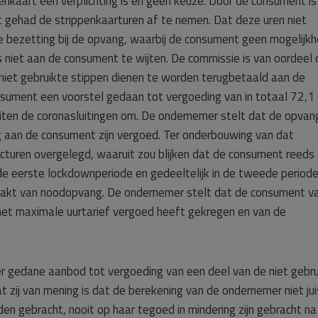
penkaart een verplichting is en geen keuze. Door de consument is
ft gehad de strippenkaarturen af te nemen. Dat deze uren niet
 bezetting bij de opvang, waarbij de consument geen mogelijkh
is niet aan de consument te wijten. De commissie is van oordeel 
iet gebruikte stippen dienen te worden terugbetaald aan de
ument een voorstel gedaan tot vergoeding van in totaal 72,1 
buiten de coronasluitingen om. De ondernemer stelt dat de opvan
g aan de consument zijn vergoed. Ter onderbouwing van dat
cturen overgelegd, waaruit zou blijken dat de consument reeds
 de eerste lockdownperiode en gedeeltelijk in de tweede periode
maakt van noodopvang. De ondernemer stelt dat de consument v
het maximale uurtarief vergoed heeft gekregen en van de
 gedane aanbod tot vergoeding van een deel van de niet gebru
zij van mening is dat de berekening van de ondernemer niet juis
den gebracht, nooit op haar tegoed in mindering zijn gebracht na