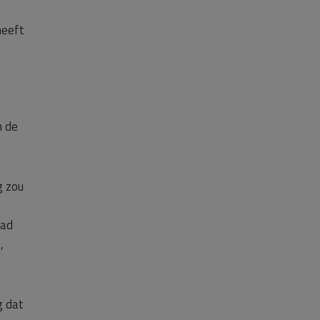
heeft
n de
g zou
had
,
g dat