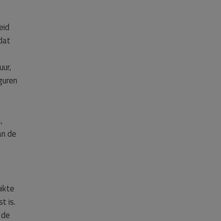
eid
dat
uur,
guren
,
an de
ikte
t is.
 de