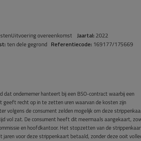
stenUitvoering overeenkomst
Jaartal:
2022
st:
ten dele gegrond
Referentiecode:
169177/175669
id dat ondernemer hanteert bij een BSO-contract waarbij een
 geeft recht op in te zetten uren waarvan de kosten zijn
er volgens de consument zelden mogelijk om deze strippenkaar
tijd vol zat. De consument heeft dit meermaals aangekaart, zo
ommissie en hoofdkantoor. Het stopzetten van de strippenkaar
 jaren voor deze strippenkaart betaald, zonder deze ooit volle