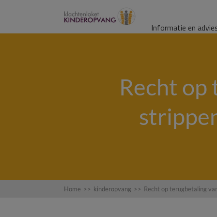
Informatie en advie
Recht op 
strippe
Home
>>
kinderopvang
>>
Recht op terugbetaling van