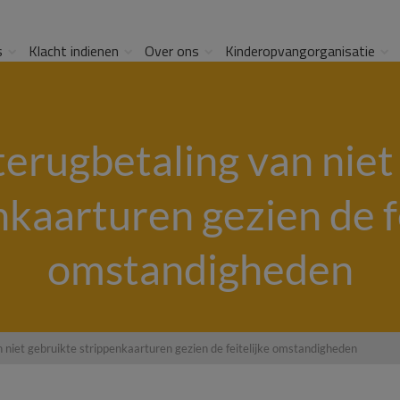
s
Klacht indienen
Over ons
Kinderopvangorganisatie
terugbetaling van niet
nkaarturen gezien de fe
omstandigheden
 niet gebruikte strippenkaarturen gezien de feitelijke omstandigheden