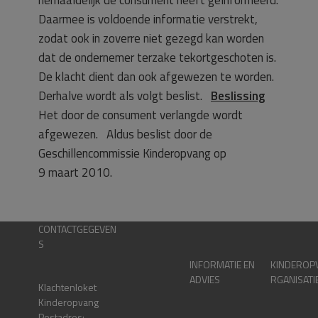
herhaaldelijk de consument heeft geïnformeerd.
Daarmee is voldoende informatie verstrekt,
zodat ook in zoverre niet gezegd kan worden
dat de ondernemer terzake tekortgeschoten is.
De klacht dient dan ook afgewezen te worden.
Derhalve wordt als volgt beslist.
Beslissing
Het door de consument verlangde wordt
afgewezen. Aldus beslist door de
Geschillencommissie Kinderopvang op
9 maart 2010.
CONTACTGEGEVEN
S
INFORMATIE EN
KINDEROP
ADVIES
RGANISATI
Klachtenloket
Kinderopvang
Postadres: