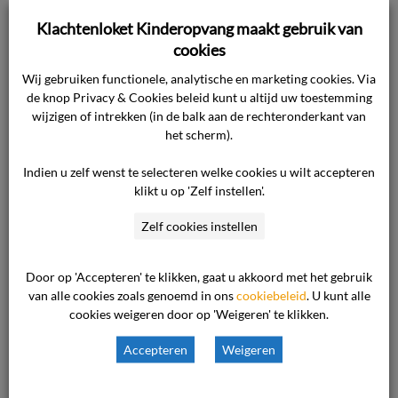
teambuilding met een strakke leiding.
Klachtenloket Kinderopvang maakt gebruik van
Standpunt van de ondernemer
Het
cookies
standpunt van de ondernemer luidt in
Wij gebruiken functionele, analytische en marketing cookies. Via
hoofdzaak als volgt. Nadat een slecht
de knop Privacy & Cookies beleid kunt u altijd uw toestemming
werkklimaat, veroorzaakt door problemen
wijzigen of intrekken (in de balk aan de rechteronderkant van
het scherm).
tussen de personeelsleden (onderling
pestgedrag), op [de vestiging] geconstateerd
Indien u zelf wenst te selecteren welke cookies u wilt accepteren
was en nadat de locale oudercommissie
klikt u op 'Zelf instellen'.
daarover geïnformeerd was, heeft de
Zelf cookies instellen
ondernemer een adviseur (psycholoog)
ingeschakeld. Vervolgens is op 9 februari 2009
Door op 'Accepteren' te klikken, gaat u akkoord met het gebruik
een crisismanager aangesteld. Met alle
van alle cookies zoals genoemd in ons
cookiebeleid
. U kunt alle
personeelsleden van de vestiging is door hem
cookies weigeren door op 'Weigeren' te klikken.
zowel in groepsverband als individueel ettelijke
Accepteren
Weigeren
keren gesproken. Mede gezien de opstelling
van enkele personeelsleden en de inschatting