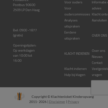
Voor ouders
Informatie
Postbus 90600
Voor
advies
2509 LP Den Haag
oudercommissies
Klacht ont
Analyses
Aansluiten
uitspraken
Bel: 0900 -1877
Eerdere
(gratis)
OVER ONS
uitspraken
Openingstijden:
Op werkdagen
Over ons
KLACHT INDIENEN
van 10:00 tot
Nieuws
16:00
Contact
Klacht indienen
Veelgestel
Hulp bij klagen
vragen
Copyright © Klachtenloket Kinderopvang
2011- 2026 |
Disclaimer
|
Privacy