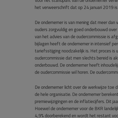
Voor het standpunt van de ondernemer verwij
het verweerschrift dat op 24 januari 2019 is
De ondernemer is van mening dat meer dan v
ouders zorgvuldig en goed onderbouwd over 
van het advies van de oudercommissie is afg
bijlagen heeft de ondernemer in intensief per
tariefsstijging noodzakelijk is. Het proces 
oudercommissie dat men slechts bereid is a
onderbouwd. De ondernemer heeft inhoudelijk 
de oudercommissie wil horen. De oudercommi
De ondernemer licht over de werkwijze toe d
de hele organisatie. De ondernemer berekent 
premiewijzigingen en de inflatiecijfers. Dit j
Hoewel de ondernemer voor de BKR landelijk
4,9% doorberekend en wordt het restant vo