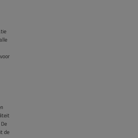
tie
alle
 voor
en
iteit
. De
it de