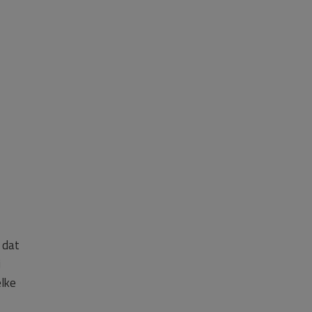
 dat
j
elke