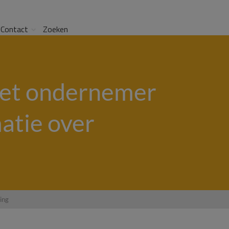
Contact
Zoeken
et ondernemer
atie over
ing