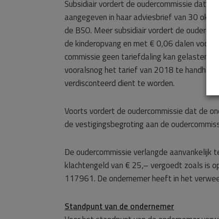
Subsidiair vordert de oudercommissie dat de
aangegeven in haar adviesbrief van 30 okto
de BSO. Meer subsidiair vordert de ouderco
de kinderopvang en met € 0,06 dalen voor de
commissie geen tariefdaling kan gelasten s
vooralsnog het tarief van 2018 te handhave
verdisconteerd dient te worden.
Voorts vordert de oudercommissie dat de on
de vestigingsbegroting aan de oudercommiss
De oudercommissie verlangde aanvankelijk 
klachtengeld van € 25,– vergoedt zoals is 
117961. De ondernemer heeft in het verweer
Standpunt van de ondernemer