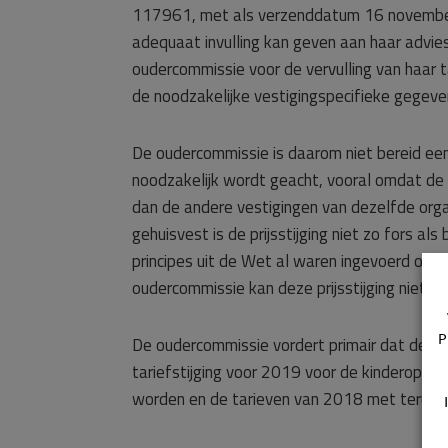
117961, met als verzenddatum 16 november 
adequaat invulling kan geven aan haar advies
oudercommissie voor de vervulling van haar t
de noodzakelijke vestigingspecifieke gegeve
De oudercommissie is daarom niet bereid een
noodzakelijk wordt geacht, vooral omdat de 
dan de andere vestigingen van dezelfde orga
gehuisvest is de prijsstijging niet zo fors a
principes uit de Wet al waren ingevoerd op hu
oudercommissie kan deze prijsstijging niet u
P
De oudercommissie vordert primair dat de c
tariefstijging voor 2019 voor de kinderopva
worden en de tarieven van 2018 met terugw