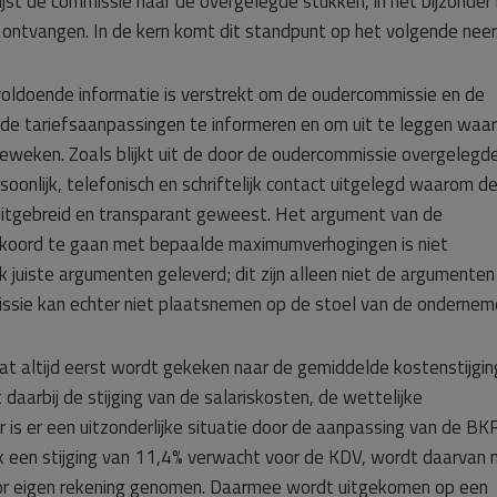
st de commissie naar de overgelegde stukken, in het bijzonder
 ontvangen. In de kern komt dit standpunt op het volgende neer
oldoende informatie is verstrekt om de oudercommissie en de
de tariefsaanpassingen te informeren en om uit te leggen waa
eweken. Zoals blijkt uit de door de oudercommissie overgelegd
soonlijk, telefonisch en schriftelijk contact uitgelegd waarom d
is uitgebreid en transparant geweest. Het argument van de
kkoord te gaan met bepaalde maximumverhogingen is niet
juiste argumenten geleverd; dit zijn alleen niet de argumenten
ssie kan echter niet plaatsnemen op de stoel van de onderneme
at altijd eerst wordt gekeken naar de gemiddelde kostenstijgin
daarbij de stijging van de salariskosten, de wettelijke
aar is er een uitzonderlijke situatie door de aanpassing van de BK
 een stijging van 11,4% verwacht voor de KDV, wordt daarvan
or eigen rekening genomen. Daarmee wordt uitgekomen op een