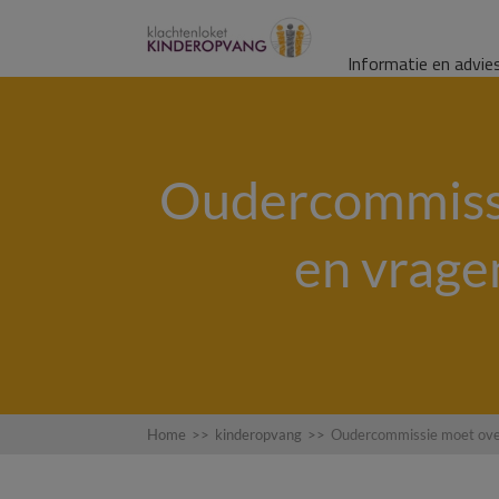
Informatie en advie
Oudercommiss
en vrage
Home
>>
kinderopvang
>>
Oudercommissie moet overl