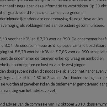
mer heeft nagelaten deze informatie te verstrekken. Op 30 ok
tief geadviseerd ten aanzien van de voorgenomen
der inhoudelijke adequate onderbouwing dit negatieve advies
fsverhoging als voldongen feit aan de ouders gecommuniceerd.
€ 8,43 voor het KDV en € 7,70 voor de BSO. De ondernemer heeft
k € 8,01. De oudercommissie acht, op basis van alle beschikbare
ijging tot € 8,78 voor het KDV en € 7,86 voor de BSO acceptabe
eert de ondernemer de tarieven enkel op vraag en aanbod en
kelijke opbrengsten en kosten van de vestigingen.
en doorgevoerd indien dit noodzakelijk is voor het handhaven 
. Ingevolge artikel 1.60 lid 2 van de Wet Kinderopvang kan sle
ssie worden afgeweken indien de ondernemer gemotiveerd aan
n naleving van het advies verzet.
dend advies van de commissie van 12 oktober 2018, dossiernum