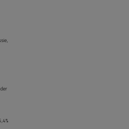
sie,
nder
5,4%