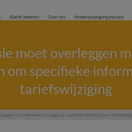
s
Klacht indienen
Over ons
Kinderopvangorganisatie
ie moet overleggen m
n om specifieke inform
tariefswijziging
eggen met ondernemer en vragen om specifieke informatie over tariefswijzig