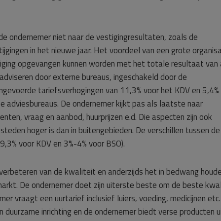
de ondernemer niet naar de vestigingresultaten, zoals de
jgingen in het nieuwe jaar. Het voordeel van een grote organisa
tiging opgevangen kunnen worden met het totale resultaat van 
 adviseren door externe bureaus, ingeschakeld door de
ingevoerde tariefsverhogingen van 11,3% voor het KDV en 5,4%
eze adviesbureaus. De ondernemer kijkt pas als laatste naar
enten, vraag en aanbod, huurprijzen e.d. Die aspecten zijn ook
 steden hoger is dan in buitengebieden. De verschillen tussen de
 – 9,3% voor KDV en 3%-4% voor BSO).
 verbeteren van de kwaliteit en anderzijds het in bedwang houd
markt. De ondernemer doet zijn uiterste beste om de beste kwal
er vraagt een uurtarief inclusief luiers, voeding, medicijnen etc
 duurzame inrichting en de ondernemer biedt verse producten u