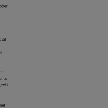
tober
 dit
l.
van
chts
geeft
mer