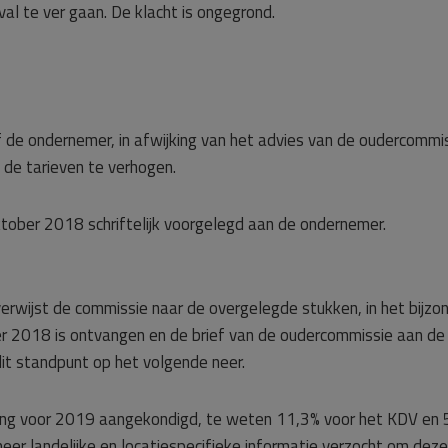
val te ver gaan. De klacht is ongegrond.
f de ondernemer, in afwijking van het advies van de oudercommis
 de tarieven te verhogen.
tober 2018 schriftelijk voorgelegd aan de ondernemer.
rwijst de commissie naar de overgelegde stukken, in het bijzo
r 2018 is ontvangen en de brief van de oudercommissie aan de
it standpunt op het volgende neer.
ging voor 2019 aangekondigd, te weten 11,3% voor het KDV en 
r landelijke en locatiespecifieke informatie verzocht om deze