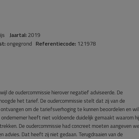
ijs
Jaartal:
2019
st:
ongegrond
Referentiecode:
121978
wijl de oudercommissie hierover negatief adviseerde.
De
hoogde het tarief. De oudercommissie stelt dat zij van de
 ontvangen om de tariefsverhoging te kunnen beoordelen en wil
e ondernemer heeft niet voldoende duidelijk gemaakt waarom hi
erstrekken. De oudercommissie had concreet moeten aangeven w
n advies. Dat heeft zij niet gedaan. Terugdraaien van de