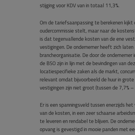
stijging voor KDV van in totaal 11,3%.
Om de tariefsaanpassing te berekenen kijkt 
oudercommissie stelt, maar naar de kostensti
is dat tegenvallende kosten van de ene ves
vestigingen. De ondernemer heeft zich laten
brancheorganisatie. De door de ondernemer 
de BSO zijn in lijn met de bevindingen van d
locatiespecifieke zaken als de markt, concurr
relevant omdat bijvoorbeeld de huur in grote
vestigingen zijn niet groot (tussen de 7,7%
Er is een spanningsveld tussen enerzijds het
van de kosten, in een zeer schaarse arbeids
te leveren en rendabel te blijven. De ondernem
opvang is gevestigd in mooie panden met een