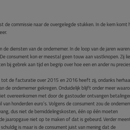
st de commissie naar de overgelegde stukken. In de kern komt 
eer.
de diensten van de ondernemer. In de loop van de jaren waren
n. De consument kon er meestal geen touw aan vastknopen. Zij li
en bij gebrek aan tijd en begrip over hoe een en ander nu precie
tot de facturatie over 2015 en 2016 heeft zij, ondanks herhaa
van de ondernemer gekregen. Onduidelijk blijft onder meer waar
niet overeenkomen met door de gastouder ontvangen betalinge
il van honderden euro’s. Volgens de consument zou de onderne
ang, dus niet de bemiddelingskosten, één op één moeten
de jaaropgave niet op te maken of dat is gebeurd. Verder meen
chuldig is maar is de consument juist van mening dat de