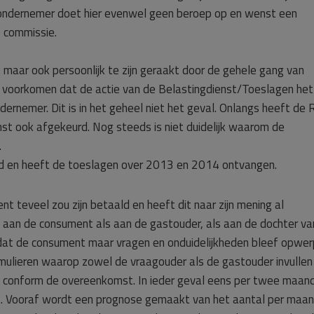
 ondernemer doet hier evenwel geen beroep op en wenst een
e commissie.
 maar ook persoonlijk te zijn geraakt door de gehele gang van
 voorkomen dat de actie van de Belastingdienst/Toeslagen het
ernemer. Dit is in het geheel niet het geval. Onlangs heeft de
st ook afgekeurd. Nog steeds is niet duidelijk waarom de
.
eld en heeft de toeslagen over 2013 en 2014 ontvangen.
 teveel zou zijn betaald en heeft dit naar zijn mening al
el aan de consument als aan de gastouder, als aan de dochter va
mdat de consument maar vragen en onduidelijkheden bleef opwer
ulieren waarop zowel de vraagouder als de gastouder invullen
is conform de overeenkomst. In ieder geval eens per twee maan
t. Vooraf wordt een prognose gemaakt van het aantal per maan