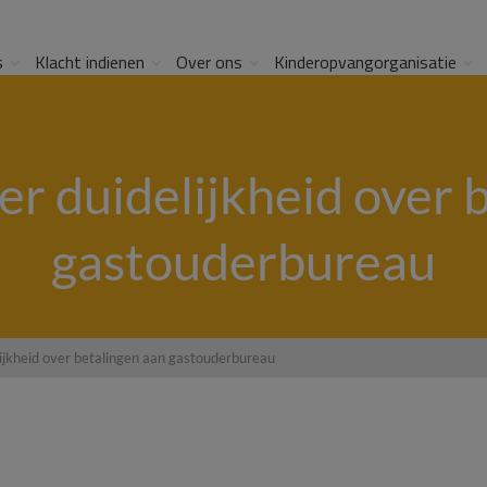
s
Klacht indienen
Over ons
Kinderopvangorganisatie
r duidelijkheid over 
gastouderbureau
ijkheid over betalingen aan gastouderbureau