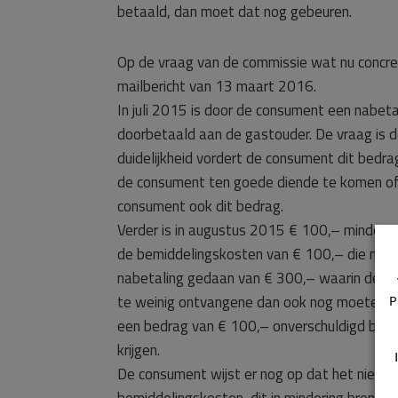
betaald, dan moet dat nog gebeuren.
Op de vraag van de commissie wat nu concre
mailbericht van 13 maart 2016.
In juli 2015 is door de consument een nabet
doorbetaald aan de gastouder. De vraag is de
duidelijkheid vordert de consument dit bedra
de consument ten goede diende te komen of a
consument ook dit bedrag.
Verder is in augustus 2015 € 100,– minder 
de bemiddelingskosten van € 100,– die maa
nabetaling gedaan van € 300,– waarin deze
te weinig ontvangene dan ook nog moeten ont
P
een bedrag van € 100,– onverschuldigd beta
krijgen.
De consument wijst er nog op dat het niet cor