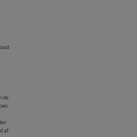
 Raad
n de
pen.
den
d af