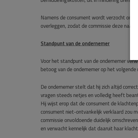
bemiddelingskosten, dit in mindering brengt 
Namens de consument wordt verzocht om na d
overleggen, zodat de commissie deze naast 
Standpunt van de ondernemer
Voor het standpunt van de ondernemer verwi
betoog van de ondernemer op het volgende 
De ondernemer stelt dat hij zich altijd cor
vragen steeds netjes en volledig heeft beantw
Hij wijst erop dat de consument de klachten
consument niet-ontvankelijk verklaard zou mo
commissie onvoldoende duidelijk omschreven.
en verwacht kennelijk dat daaruit haar klacht