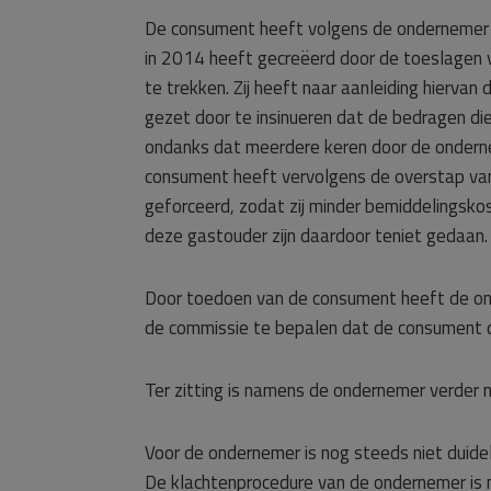
De consument heeft volgens de ondernemer m
in 2014 heeft gecreëerd door de toeslagen 
te trekken. Zij heeft naar aanleiding hierv
gezet door te insinueren dat de bedragen die 
ondanks dat meerdere keren door de onderne
consument heeft vervolgens de overstap va
geforceerd, zodat zij minder bemiddelingsko
deze gastouder zijn daardoor teniet gedaan.
Door toedoen van de consument heeft de on
de commissie te bepalen dat de consument 
Ter zitting is namens de ondernemer verder
Voor de ondernemer is nog steeds niet duidel
De klachtenprocedure van de ondernemer is n