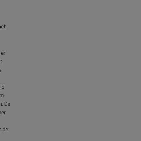
het
 er
et
s
ld
om
n. De
mer
t de