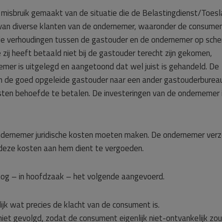
isbruik gemaakt van de situatie die de Belastingdienst/Toes
van diverse klanten van de ondernemer, waaronder de consument
an de verhoudingen tussen de gastouder en de ondernemer op sche
zij heeft betaald niet bij de gastouder terecht zijn gekomen,
mer is uitgelegd en aangetoond dat wel juist is gehandeld. De
n de goed opgeleide gastouder naar een ander gastouderburea
sten behoefde te betalen. De investeringen van de ondernemer 
dernemer juridische kosten moeten maken. De ondernemer ver
deze kosten aan hem dient te vergoeden.
 nog – in hoofdzaak – het volgende aangevoerd.
ijk wat precies de klacht van de consument is.
iet gevolgd, zodat de consument eigenlijk niet-ontvankelijk zou