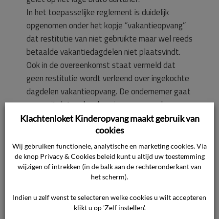
In het toepasselijke reglement is duidelijk
opgenomen onder het kopje “vakantieopvang”
dat restitutie van niet gebruikte maar wel reeds
betaalde vakantiedagdelen niet plaatsvindt.
Ook in de overeenkomst staat vermeld dat
geen restitutie wordt verleend over ingekochte
dagdelen vakantieopvang. De ondernemer gaat
ervan uit dat ouders kennisnemen van de
voorwaarden die van toepassing zijn op de
Klachtenloket Kinderopvang maakt gebruik van
cookies
opvang.
Wij gebruiken functionele, analytische en marketing cookies. Via
de knop Privacy & Cookies beleid kunt u altijd uw toestemming
Zowel het aanbod als de overeenkomst zijn
wijzigen of intrekken (in de balk aan de rechteronderkant van
digitaal aan de consument verstrekt. Ook de
het scherm).
bijbehorende voorwaarden zijn daarom digitaal
aan haar verstrekt. De ondernemer heeft ervoor
Indien u zelf wenst te selecteren welke cookies u wilt accepteren
klikt u op 'Zelf instellen'.
gekozen om de voorwaarden beschikbaar te