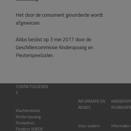
Het door de consument gevorderde wordt
afgewezen.
Aldus beslist op 3 mei 2017 door de
Geschillencommissie Kinderopvang en
Peuterspeelzalen.
CONTACTGEGEVEN
S
INFORMATIE EN
KINDEROP
ADVIES
RGANISATI
Klachtenloket
Kinderopvang
Postadres:
Voor ouders
Informatie
Postbus 90600