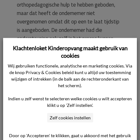
orthopedagogische hulp te hebben geboden,
maar dat heeft de ondernemer niet
overgenomen omdat dit op een te laat tijdstip
is aangeboden. De ondernemer had die
ondersteuning ook zelf in het proces kunnen
inschakelen en neemt dit mee als leerpunt voor
Klachtenloket Kinderopvang maakt gebruik van
de toekomst. De ondernemer is op uitdrukkelijk
cookies
verzoek van de ouders nog wel teruggekomen
Wij gebruiken functionele, analytische en marketing cookies. Via
op de einddatum waarop de zoon niet meer
de knop Privacy & Cookies beleid kunt u altijd uw toestemming
wijzigen of intrekken (in de balk aan de rechteronderkant van
welkom is bij de Velduil en heeft die tot de
het scherm).
zomervakantie verlengd, zijnde 7 juli 2022.
Indien u zelf wenst te selecteren welke cookies u wilt accepteren
klikt u op 'Zelf instellen'.
Langere verlenging van de opvang van de zoon
ziet de ondernemer echter niet zitten. Op dit
Zelf cookies instellen
moment geniet de zoon op de opvang een
uitzonderingspositie: bepaalde regels worden bij
Door op 'Accepteren' te klikken, gaat u akkoord met het gebruik