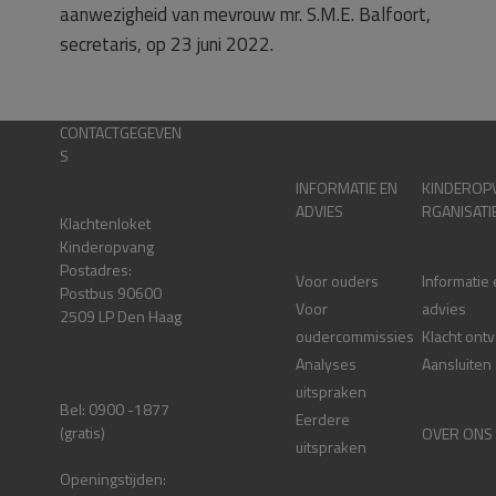
aanwezigheid van mevrouw mr. S.M.E. Balfoort,
secretaris, op 23 juni 2022.
CONTACTGEGEVEN
S
INFORMATIE EN
KINDEROP
ADVIES
RGANISATI
Klachtenloket
Kinderopvang
Postadres:
Voor ouders
Informatie
Postbus 90600
Voor
advies
2509 LP Den Haag
oudercommissies
Klacht ont
Analyses
Aansluiten
uitspraken
Bel: 0900 -1877
Eerdere
(gratis)
OVER ONS
uitspraken
Openingstijden: