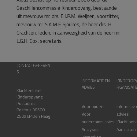
Geschillencommissie Kinderopvang, bestaande
uit mevrouw mr. drs. E.I.P.M. Weijnen, voorzitter,
mevrouw mr. S.A.M.F. Sjoukes, de heer drs. H.
Grachten, leden, in aanwezigheid van de heer mr.
L.G.H. Cox, secretaris.
CONTACTGEGEVEN
S
INFORMATIE EN
KINDEROP
ADVIES
RGANISATI
Klachtenloket
Kinderopvang
Postadres:
Voor ouders
Informatie
Postbus 90600
Voor
advies
2509 LP Den Haag
oudercommissies
Klacht ont
Analyses
Aansluiten
uitspraken