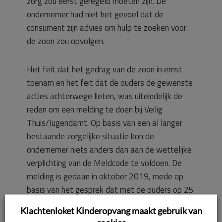
zorg zou eerst geregeld moeten zijn. De
ondernemer had niet het gevoel dat de
consument zijn advies om hulp te zoeken voor
de zoon zou opvolgen.
Het feit dat het gedrag van de zoon in ernst
toenam en het feit dat de ouders de gewenste
acties achterwege lieten, was uiteindelijk de
reden om een melding te doen bij Veilig
Thuis/Jugendamt. Op basis van een al langer
bestaande zorgelijke situatie kon de
ondernemer niets anders dan aan de wettelijke
verplichting van de Meldcode te voldoen. De
melding is gedaan in oktober 2019, mede op
basis van het gesprek dat met de ouders op 25
september 2019 heeft plaatsgevonden naar
Klachtenloket Kinderopvang maakt gebruik van
aanleiding van de op 29 augustus 2019