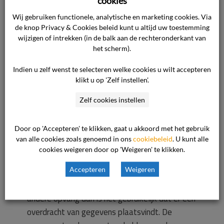
cookies
ingediende klacht. Voordat die melding werd
Wij gebruiken functionele, analytische en marketing cookies. Via
gedaan, heeft de ondernemer de stappen uit de
de knop Privacy & Cookies beleid kunt u altijd uw toestemming
Meldcode huiselijk geweld en
wijzigen of intrekken (in de balk aan de rechteronderkant van
kindermishandeling in de thuissituatie genomen.
het scherm).
Dat de zoon niet meer op de BSO kwam,
Indien u zelf wenst te selecteren welke cookies u wilt accepteren
ontsloeg de ondernemer niet van de verplichting
klikt u op 'Zelf instellen'.
om bij de daarvoor in aanmerking komende
Zelf cookies instellen
signalen een melding te doen bij Veilig Thuis. De
ondernemer is van mening dat hij zorgvuldig en
professioneel heeft gehandeld en dat hij met
Door op 'Accepteren' te klikken, gaat u akkoord met het gebruik
van alle cookies zoals genoemd in ons
cookiebeleid
. U kunt alle
die melding zijn boekje niet te buiten is gegaan.
cookies weigeren door op 'Weigeren' te klikken.
Accepteren
Weigeren
Als de opvang bij de ondernemer eindigt en een
kind naar de basisschool gaat of naar een
andere opvang dan is het gebruikelijk dat er een
overdracht van gegevens plaatsvindt. De