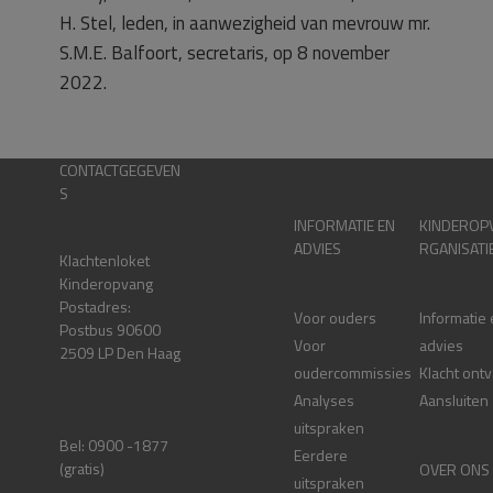
H. Stel, leden, in aanwezigheid van mevrouw mr.
S.M.E. Balfoort, secretaris, op 8 november
2022.
CONTACTGEGEVEN
S
INFORMATIE EN
KINDEROP
ADVIES
RGANISATI
Klachtenloket
Kinderopvang
Postadres:
Voor ouders
Informatie
Postbus 90600
Voor
advies
2509 LP Den Haag
oudercommissies
Klacht ont
Analyses
Aansluiten
uitspraken
Bel: 0900 -1877
Eerdere
(gratis)
OVER ONS
uitspraken