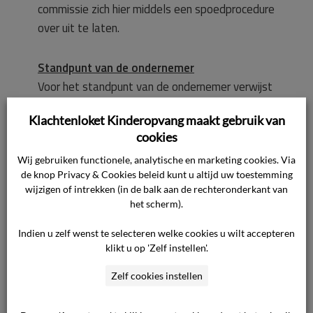
commissie zich hier middels een spoedprocedure
over uit te laten.
Standpunt van de ondernemer
Voor het standpunt van de ondernemer verwijst
de commissie naar de overgelegde stukken. In
Klachtenloket Kinderopvang maakt gebruik van
de kern komt het standpunt op het volgende
cookies
neer.
Wij gebruiken functionele, analytische en marketing cookies. Via
de knop Privacy & Cookies beleid kunt u altijd uw toestemming
De ondernemer heeft op 4 oktober 2022 een
wijzigen of intrekken (in de balk aan de rechteronderkant van
algemene schriftelijke opzegging gestuurd naar
het scherm).
alle consumenten die gebruik maken van de
Indien u zelf wenst te selecteren welke cookies u wilt accepteren
betreffende locatie voor de VSO. In de brief is
klikt u op 'Zelf instellen'.
gesproken over een opzegging per 31 oktober
2022. Met inachtneming van de opzegtermijn is
Zelf cookies instellen
de juiste datum 4 november 2022.