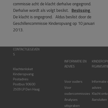
commissie acht de klacht derhalve ongegrond.
Derhalve wordt als volgt beslist.
Beslissing
De klacht is ongegrond. Aldus beslist door de
Geschillencommissie Kinderopvang op 10 januari
2013.
CONTACTGEGEVEN
S
INFORMATIE EN
KINDEROP
ADVIES
RGANISATI
Klachtenloket
Kinderopvang
Postadres:
Voor ouders
Informatie
Postbus 90600
Voor
advies
2509 LP Den Haag
oudercommissies
Klacht ont
Analyses
Aansluiten
uitspraken