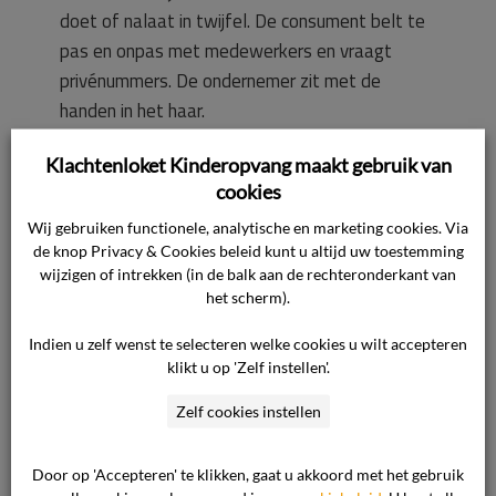
doet of nalaat in twijfel. De consument belt te
pas en onpas met medewerkers en vraagt
privénummers. De ondernemer zit met de
handen in het haar.
Klachtenloket Kinderopvang maakt gebruik van
De ondernemer erkent dat de consument geen
cookies
toegang meer heeft tot bitcare. Dit kwam
Wij gebruiken functionele, analytische en marketing cookies. Via
omdat hij zich grievend had uitgelaten richting
de knop Privacy & Cookies beleid kunt u altijd uw toestemming
(medewerkers van) de ondernemer. De
wijzigen of intrekken (in de balk aan de rechteronderkant van
ondernemer zegt toe bitcare per datum van de
het scherm).
zitting weer open te stellen.
Indien u zelf wenst te selecteren welke cookies u wilt accepteren
klikt u op 'Zelf instellen'.
De ondernemer wenst een uitspraak van de
Zelf cookies instellen
commissie hoe een vader zich dient te gedragen
richting hem.
Door op 'Accepteren' te klikken, gaat u akkoord met het gebruik