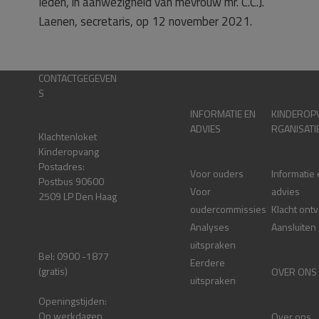
leden, in aanwezigheid van mevrouw mr. C.C.J.
Laenen, secretaris, op 12 november 2021.
CONTACTGEGEVEN
S
INFORMATIE EN
KINDEROP
ADVIES
RGANISATI
Klachtenloket
Kinderopvang
Postadres:
Voor ouders
Informatie
Postbus 90600
Voor
advies
2509 LP Den Haag
oudercommissies
Klacht ont
Analyses
Aansluiten
uitspraken
Bel: 0900 -1877
Eerdere
(gratis)
OVER ONS
uitspraken
Openingstijden:
Op werkdagen
Over ons