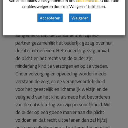
van alle cookies zoals genoemd in ons
cookiebeleid
. U kunt alle
Beoordeling van het geschil
cookies weigeren door op 'Weigeren' te klikken.
De commissie heeft het volgende overwogen.
Accepteren
Weigeren
In deze procedure kan als vaststaand worden
aangemerkt dat de consument en zijn ex-
partner gezamenlijk het ouderlijk gezag over hun
dochter uitoefenen. Het ouderlijk gezag omvat
de plicht en het recht van de ouder zijn
minderjarig kind te verzorgen en op te voeden.
Onder verzorging en opvoeding worden mede
verstaan de zorg en de verantwoordelijkheid
voor het geestelijk en lichamelijk welzijn en de
veiligheid van het kind alsmede het bevorderen
van de ontwikkeling van zijn persoonlijkheid. Wil
de ouder op een goede manier aan die plicht
voldoen en dat recht uitoefenen dan zal hij/zij
ook over volledige en juiste informatie over het