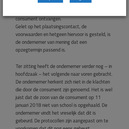
De directeur heeft deze bevestiging toen
verzonden, maar geen reactie van de
consument ontvangen.
Gelet op het plaatsingscontact, de
voorwaarden en hetgeen hiervoor is gesteld, is
de ondernemer van mening dat een
opzegtermijn passend is.
Ter zitting heeft de ondernemer verder nog – in
hoofdzaak – het volgende naar voren gebracht.
De ondernemer herkent zich niet in de klachten
die door de consument zijn genoemd. Het is wel
juist dat de zoon van de consument op 11
januari 2018 niet van school is opgehaald. De
ondernemer vindt het vreselijk dat dit is
gebeurd. De protocollen zijn aangepast om te
voorkomen dat dit nog eens gebeurt.