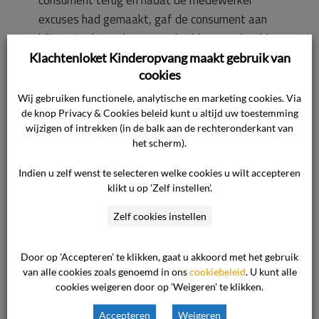
consument terug en nadat de medewerker
excuses had gemaakt, gaf de consument aan
blij te zijn dat ze haar zoon hadden opgehaald.
Ook gaf de consument aan dat dit kon
Klachtenloket Kinderopvang maakt gebruik van
cookies
gebeuren en dat zij niet boos was.
Op 12 januari 2018 stond de zoon van de
Wij gebruiken functionele, analytische en marketing cookies. Via
de knop Privacy & Cookies beleid kunt u altijd uw toestemming
consument ingepland. De consument belde de
wijzigen of intrekken (in de balk aan de rechteronderkant van
opvang echter af omdat de zoon van de
het scherm).
consument ziek was. De directeur was die dag
echter op de school en zag daar de zoon van de
Indien u zelf wenst te selecteren welke cookies u wilt accepteren
klikt u op 'Zelf instellen'.
consument in zijn klas zitten. Diezelfde avond
ontving de directeur de e-mail van de
Zelf cookies instellen
consument waarin zij aangaf de overeenkomst
te ontbinden.
Door op 'Accepteren' te klikken, gaat u akkoord met het gebruik
De ondernemer heeft via het klachtenloket
van alle cookies zoals genoemd in ons
cookiebeleid
. U kunt alle
Kinderopvang vernomen dat de consument geen
cookies weigeren door op 'Weigeren' te klikken.
bevestiging van de opzegging had ontvangen.
Accepteren
Weigeren