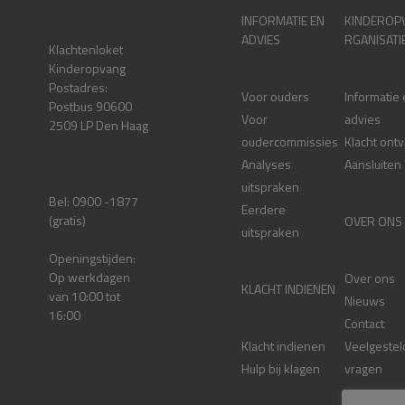
INFORMATIE EN
KINDEROP
ADVIES
RGANISATI
Klachtenloket
Kinderopvang
Postadres:
Voor ouders
Informatie
Postbus 90600
Voor
advies
2509 LP Den Haag
oudercommissies
Klacht ont
Analyses
Aansluiten
uitspraken
Bel: 0900 -1877
Eerdere
(gratis)
OVER ONS
uitspraken
Openingstijden:
Op werkdagen
Over ons
KLACHT INDIENEN
van 10:00 tot
Nieuws
16:00
Contact
Klacht indienen
Veelgestel
Hulp bij klagen
vragen