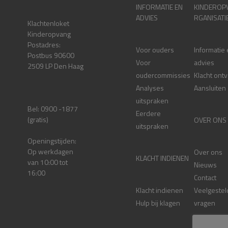
INFORMATIE EN
KINDEROP
ADVIES
RGANISATI
Klachtenloket
Kinderopvang
Postadres:
Voor ouders
Informatie
Postbus 90600
Voor
advies
2509 LP Den Haag
oudercommissies
Klacht ont
Analyses
Aansluiten
uitspraken
Bel: 0900 -1877
Eerdere
(gratis)
OVER ONS
uitspraken
Openingstijden:
Op werkdagen
Over ons
KLACHT INDIENEN
van 10:00 tot
Nieuws
16:00
Contact
Klacht indienen
Veelgestel
Hulp bij klagen
vragen