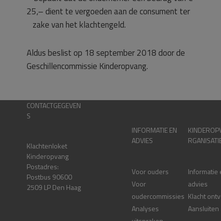
25,– dient te vergoeden aan de consument ter
zake van het klachtengeld.
Aldus beslist op 18 september 2018 door de
Geschillencommissie Kinderopvang.
CONTACTGEGEVEN
S
INFORMATIE EN
KINDEROP
ADVIES
RGANISATI
Klachtenloket
Kinderopvang
Postadres:
Voor ouders
Informatie
Postbus 90600
Voor
advies
2509 LP Den Haag
oudercommissies
Klacht ont
Analyses
Aansluiten
uitspraken