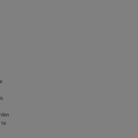
de
is
rden
 te