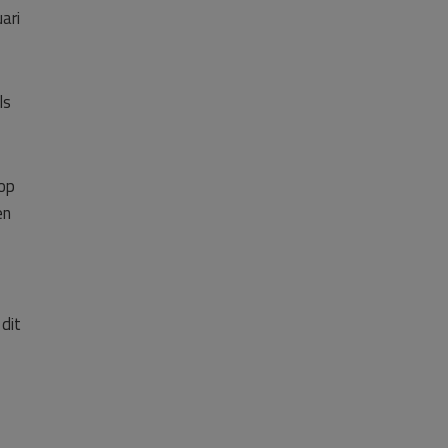
ari
ls
 op
en
dit