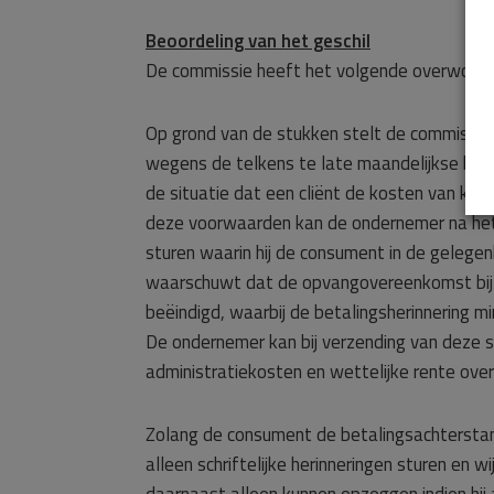
Beoordeling van het geschil
De commissie heeft het volgende overwoge
Op grond van de stukken stelt de commissi
wegens de telkens te late maandelijkse beta
de situatie dat een cliënt de kosten van kind
deze voorwaarden kan de ondernemer na het v
sturen waarin hij de consument in de gelege
waarschuwt dat de opvangovereenkomst bij
beëindigd, waarbij de betalingsherinnering 
De ondernemer kan bij verzending van deze 
administratiekosten en wettelijke rente over
Zolang de consument de betalingsachterstan
alleen schriftelijke herinneringen sturen e