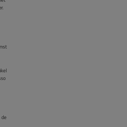
iet
r.
omst
ikel
sso
n de