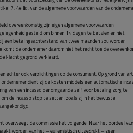
 aantoont dat voortzetting van de overeenkomst redelijkerwijs n
artikel 7, 4e lid, van de algemene voorwaarden van de onderneme
ndeld overeenkomstig zijn eigen algemene voorwaarden.
de gelegenheid gesteld om binnen 14 dagen te betalen en niet
ij een betalingsachterstand van twee maanden zou worden
ie komt de ondernemer daarom niet het recht toe de overeenk
 de klacht gegrond verklaard.
n echter ook verplichtingen op de consument. Op grond van art
 ondernemer dient zij de kosten middels een automatische inca
ring van een incasso per omgaande zelf voor betaling zorg te
m de incasso stop te zetten, zoals zij in het bewuste
 aangekondigd.
acht overweegt de commissie het volgende. Naar het oordeel va
maakt worden van het – eufemistisch uitgedrukt – zeer