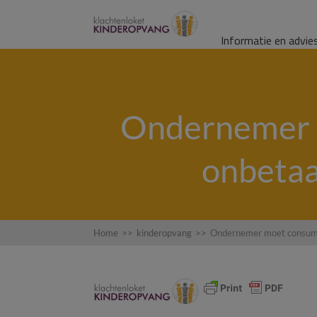
Informatie en advie
Ondernemer 
onbetaa
Home
>>
kinderopvang
>>
Ondernemer moet consumen