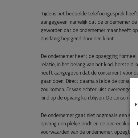
Tijdens het bedoelde telefoongesprek heef
aangegeven, namelijk dat de ondernemer de
geworden dat de ondernemer maar heeft opge
dusdanig bejegend door een klant.
De ondernemer heeft de opzegging formeel b
relatie, in het belang van het kind, herst
heeft aangegeven dat de consument vóór de
gaan doen. Direct daarna stelde de consumen
zou komen. Er was echter juist overeengeko
kind op de opvang kon blijven. De consument
P
De ondernemer gaat niet nogmaals een schik
opvang een plekje vindt en de overeenkoms
voorwaarden van de ondernemer, opzegt.