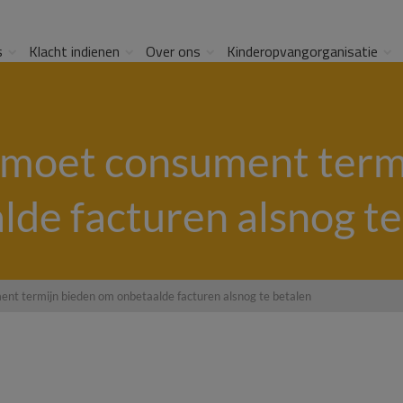
s
Klacht indienen
Over ons
Kinderopvangorganisatie
moet consument termi
lde facturen alsnog te
t termijn bieden om onbetaalde facturen alsnog te betalen