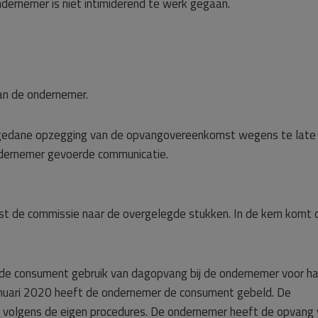
ndernemer is niet intimiderend te werk gegaan.
an de ondernemer.
 gedane opzegging van de opvangovereenkomst wegens te late
ndernemer gevoerde communicatie.
t de commissie naar de overgelegde stukken. In de kern komt d
e consument gebruik van dagopvang bij de ondernemer voor ha
nuari 2020 heeft de ondernemer de consument gebeld. De
t volgens de eigen procedures. De ondernemer heeft de opvang 