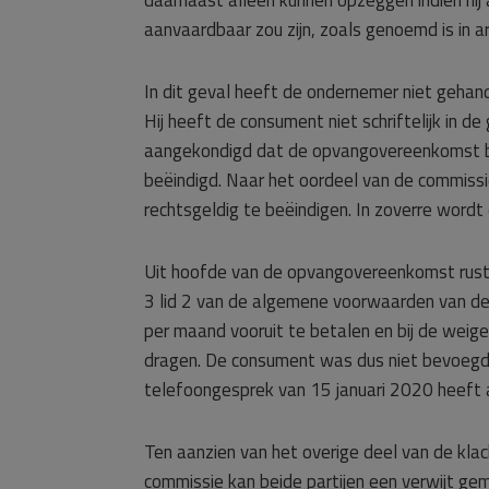
daarnaast alleen kunnen opzeggen indien hij
aanvaardbaar zou zijn, zoals genoemd is in 
In dit geval heeft de ondernemer niet geha
Hij heeft de consument niet schriftelijk in 
aangekondigd dat de opvangovereenkomst b
beëindigd. Naar het oordeel van de commiss
rechtsgeldig te beëindigen. In zoverre wordt
Uit hoofde van de opvangovereenkomst ruste
3 lid 2 van de algemene voorwaarden van de
per maand vooruit te betalen en bij de weige
dragen. De consument was dus niet bevoegd o
telefoongesprek van 15 januari 2020 heeft
Ten aanzien van het overige deel van de kl
commissie kan beide partijen een verwijt ge