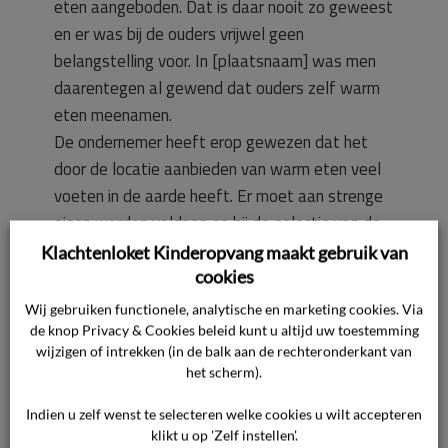
eten aangeboden. Dat is daar nooit zo geweest
en er was bij de ouders vrijwel geen
belangstelling voor. In [plaatsnaam] was men
daarentegen al gewend dat ouders zelf warm
eten meenamen.
De ondernemer heeft erop gewezen dat het
door de locatie aanbieden van warm eten veel
voeten in de aarde heeft. Er moet aan strenge
eisen worden voldaan en bij de selectie van de
huidige leverancier is er goed op gelet dat deze
Klachtenloket Kinderopvang maakt gebruik van
daar volledig aan voldoet. In het verlengde
cookies
daarvan was het dus ook niet langer
Wij gebruiken functionele, analytische en marketing cookies. Via
verantwoord ouders zelf voeding mee te laten
de knop Privacy & Cookies beleid kunt u altijd uw toestemming
wijzigen of intrekken (in de balk aan de rechteronderkant van
nemen nu de ondernemer niet kan controleren
het scherm).
of er aan de eisen is voldaan.
Het voedingsbeleid wordt inmiddels
Indien u zelf wenst te selecteren welke cookies u wilt accepteren
herschreven, dat was nog gebaseerd op het
klikt u op 'Zelf instellen'.