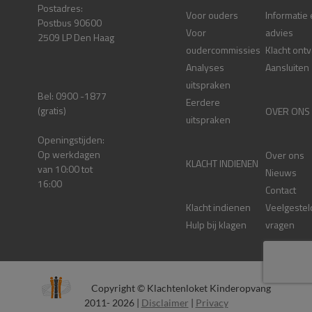
Postadres:
Voor ouders
Informatie
Postbus 90600
Voor
advies
2509 LP Den Haag
oudercommissies
Klacht ont
Analyses
Aansluiten
uitspraken
Bel: 0900 -1877
Eerdere
(gratis)
OVER ONS
uitspraken
Openingstijden:
Op werkdagen
Over ons
KLACHT INDIENEN
van 10:00 tot
Nieuws
16:00
Contact
Klacht indienen
Veelgestel
Hulp bij klagen
vragen
Copyright © Klachtenloket Kinderopvang
2011- 2026 |
Disclaimer
|
Privacy