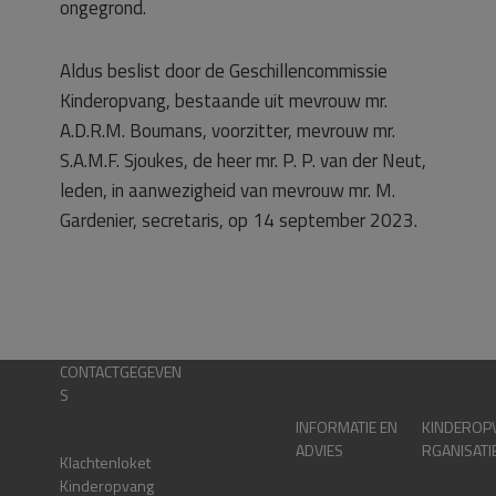
ongegrond.
Aldus beslist door de Geschillencommissie
Kinderopvang, bestaande uit mevrouw mr.
A.D.R.M. Boumans, voorzitter, mevrouw mr.
S.A.M.F. Sjoukes, de heer mr. P. P. van der Neut,
leden, in aanwezigheid van mevrouw mr. M.
Gardenier, secretaris, op 14 september 2023.
CONTACTGEGEVEN
S
INFORMATIE EN
KINDEROP
ADVIES
RGANISATI
Klachtenloket
Kinderopvang