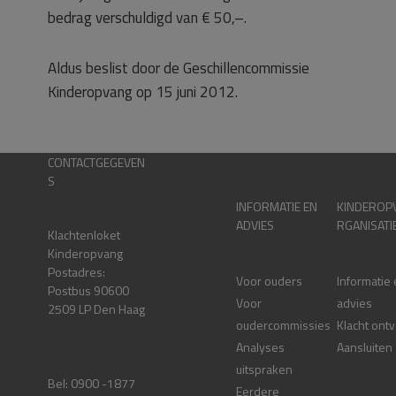
bedrag verschuldigd van € 50,–.
Aldus beslist door de Geschillencommissie
Kinderopvang op 15 juni 2012.
CONTACTGEGEVEN
S
INFORMATIE EN
KINDEROP
ADVIES
RGANISATI
Klachtenloket
Kinderopvang
Postadres:
Voor ouders
Informatie
Postbus 90600
Voor
advies
2509 LP Den Haag
oudercommissies
Klacht ont
Analyses
Aansluiten
uitspraken
Bel: 0900 -1877
Eerdere