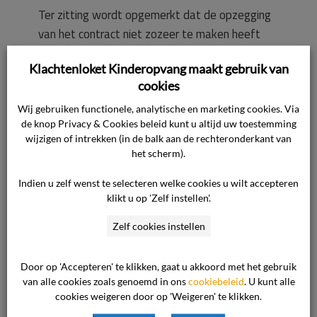
Ter zitting wordt opgemerkt dat de opzegging
van het contract niet zozeer te maken heeft
met het gedrag van het zoontje, maar met het
Klachtenloket Kinderopvang maakt gebruik van
gedrag van de consument. Zij heeft
cookies
medewerkers meermaals uitgescholden en op
een onheuse manier bejegend. De grond van
Wij gebruiken functionele, analytische en marketing cookies. Via
de knop Privacy & Cookies beleid kunt u altijd uw toestemming
beëindiging is artikel 8 lid 3 onder b van de
wijzigen of intrekken (in de balk aan de rechteronderkant van
algemene voorwaarden. De opzegging is niet
het scherm).
schriftelijk vastgelegd of bevestigd.
Indien u zelf wenst te selecteren welke cookies u wilt accepteren
klikt u op 'Zelf instellen'.
Beoordeling van het geschil
De commissie heeft het volgende overwogen.
Zelf cookies instellen
Partijen zijn met ingang van 4 november 2019
Door op 'Accepteren' te klikken, gaat u akkoord met het gebruik
van alle cookies zoals genoemd in ons
cookiebeleid
. U kunt alle
een opvangovereenkomst met elkaar
cookies weigeren door op 'Weigeren' te klikken.
aangegaan voor de zoon van de consument.