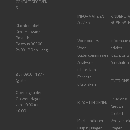
CONTACTGEGEVEN
S
INFORMATIE EN
KINDEROP
ADVIES
RGANISATI
Klachtenloket
Kinderopvang
Postadres:
Voor ouders
Informatie
Postbus 90600
Voor
advies
2509 LP Den Haag
oudercommissies
Klacht ont
Analyses
Aansluiten
uitspraken
Bel: 0900 -1877
Eerdere
(gratis)
OVER ONS
uitspraken
Openingstijden:
Op werkdagen
Over ons
KLACHT INDIENEN
van 10:00 tot
Nieuws
16:00
Contact
Klacht indienen
Veelgestel
Hulp bij klagen
vragen