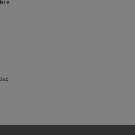
issie
d ad