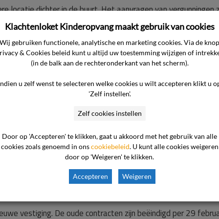
 locatie dichter in de buurt. Het aanvragen van vergunningen 
ernemer heeft gemeend dat de aangeboden locatie de beste op
Klachtenloket Kinderopvang maakt gebruik van cookies
Wij gebruiken functionele, analytische en marketing cookies. Via de kno
rivacy & Cookies beleid kunt u altijd uw toestemming wijzigen of intrekk
missie – de klacht af te wijzen.
(in de balk aan de rechteronderkant van het scherm).
Indien u zelf wenst te selecteren welke cookies u wilt accepteren klikt u o
 – in hoofdzaak – het volgende aangevoerd.
'Zelf instellen'.
Zelf cookies instellen
advies gevraagd inzake de verbouwing. Het negatieve element
dernemer op het oog had en was niet gericht tegen de verbouwi
Door op 'Accepteren' te klikken, gaat u akkoord met het gebruik van alle
e door de oudercommissie aangekaarte punten gekeken: verruimi
cookies zoals genoemd in ons
cookiebeleid
. U kunt alle cookies weigeren
ng/reistijden en kosten. Ten aanzien van de eerste twee punten
door op 'Weigeren' te klikken.
or de spoed die de verbouwing had kon de manager destijds nog
Accepteren
Weigeren
beurd.
ieuwe vestiging. De oude contracten zijn beëindigd per 29 februa