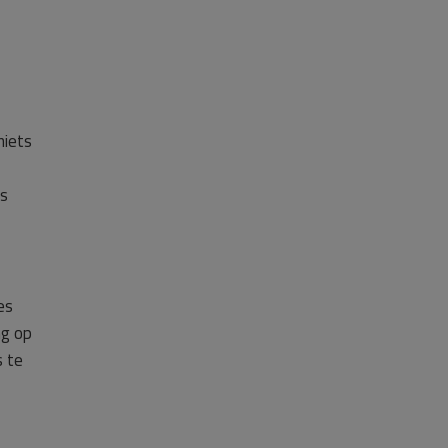
niets
is
es
ng op
s te