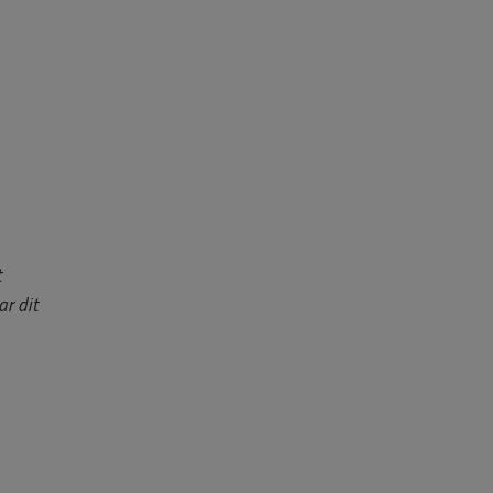
t
r dit