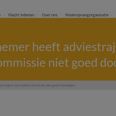
s
Klacht indienen
Over ons
Kinderopvangorganisatie
emer heeft adviestraj
mmissie niet goed do
estraject met oudercommissie niet goed doorlopen.