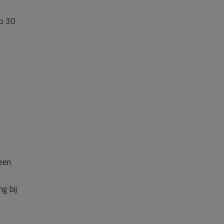
Op 30
een
g bij