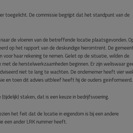
er toegelicht. De commissie begrijpt dat het standpunt van de
aar de vloeren van de betreffende locatie plaatsgevonden. O
rd op het rapport van de deskundige hieromtrent. De gemeen
oor haar rekening te nemen. Gelet op de situatie, wilden de
k met de herstelwerkzaamheden beginnen. Er zijn weliswaar ge
eadviseerd niet te lang te wachten. De ondernemer heeft vier we
 en toen dit advies uitbleef heeft hij de ouders geïnformeerd.
ijdelijk) staken, dat is een keuze in bedrijfsvoering.
zien het feit dat de locatie in eigendom is bij een andere
tie een ander LRK nummer heeft.