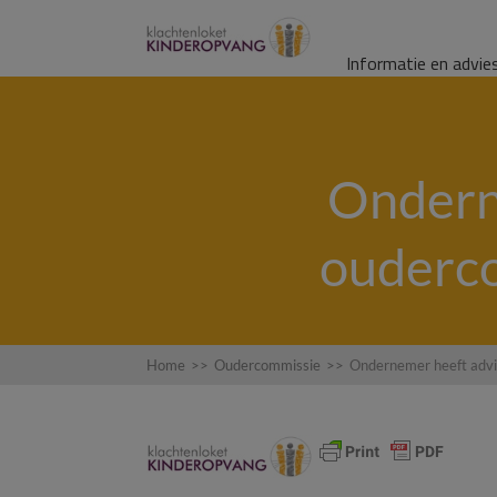
Informatie en advie
Ondern
ouderco
Home
>>
Oudercommissie
>>
Ondernemer heeft advi