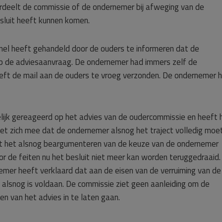
rdeelt de commissie of de ondernemer bij afweging van de
esluit heeft kunnen komen.
snel heeft gehandeld door de ouders te informeren dat de
p de adviesaanvraag. De ondernemer had immers zelf de
eeft de mail aan de ouders te vroeg verzonden. De ondernemer 
ijk gereageerd op het advies van de oudercommissie en heeft h
met zich mee dat de ondernemer alsnog het traject volledig moe
at het alsnog beargumenteren van de keuze van de ondernemer
or de feiten nu het besluit niet meer kan worden teruggedraaid.
mer heeft verklaard dat aan de eisen van de verruiming van de
 alsnog is voldaan. De commissie ziet geen aanleiding om de
n van het advies in te laten gaan.