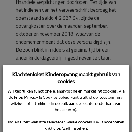
financiële verplichtingen doorlopen. Ten tijde van
het indienen van het verweerschrift bedroeg het
openstaand saldo € 2.927,94, zijnde de
opvangkosten over de maanden september,
oktober en november 2018, waarvan de
ondernemer meent dat deze verschuldigd zijn.
De zoon blijkt inmiddels al geruime tijd bij een
ander kinderdagverblijf ingeschreven te staan.
De stelling van de consument dat de
Klachtenloket Kinderopvang maakt gebruik van
cookies
ondernemer de problemen pas in augustus
heeft onderkend en onmiddellijk het contract
Wij gebruiken functionele, analytische en marketing cookies. Via
de knop Privacy & Cookies beleid kunt u altijd uw toestemming
heeft opgezegd, is onjuist. De ondernemer
wijzigen of intrekken (in de balk aan de rechteronderkant van
heeft het contract niet beëindigd, maar alleen
het scherm).
opties aangedragen en uitgelegd dat het beter
is om te kijken of andere kinderdagverblijven
Indien u zelf wenst te selecteren welke cookies u wilt accepteren
klikt u op 'Zelf instellen'.
betere mogelijkheden kunnen bieden. Voor de