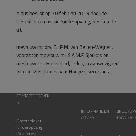
Aldus beslist op 20 februari 2019 door de
Geschillencommissie Kinderopvang, bestaande
uit
mevrouw mr. drs. E.I.P.M. van Bellen-Weijnen,
voorzitter, mevrouw mr. S.A.M.F. Sjoukes en
mevrouw E.C. Rosemünd, leden, in aanwezigheid
van mr. M.E. Taams-van Hoeken, secretaris.
CONTACTGEGEVEN
S
INFORMATIE EN
KINDEROP
ADVIES
RGANISATI
Klachtenloket
Kinderopvang
Postadres: