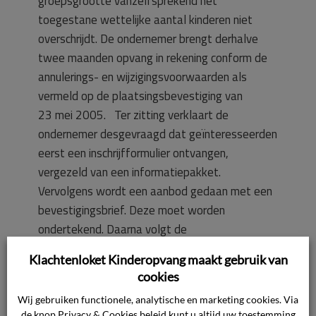
groepsgrootte vanzelfsprekend het
toegestane wettelijke aantal kinderen niet
overschrijdt. De ondernemer brengt derhalve
twee maanden opvang in rekening conform de
annulerings- en wijzigingsvoorwaarden als
vermeld op de plaatsingsbevestiging van
23 mei 2005. Ter zitting verklaart de
ondernemer desgevraagd dat geïnteresseerden
eerst een inschrijfformulier ontvangen,
vergezeld van een informatiepakket.
Vervolgens wordt een aanbod gedaan met een
bevestigingsbrief. Deze moet worden
ondertekend. Daarna volgt de
plaatsingsovereenkomst. De door de
Klachtenloket Kinderopvang maakt gebruik van
consument ondertekende brief van
cookies
23 mei 2005 betreft de bevestiging van het
Wij gebruiken functionele, analytische en marketing cookies. Via
aanbod. De brief van 23 mei 2005, welke zich
de knop Privacy & Cookies beleid kunt u altijd uw toestemming