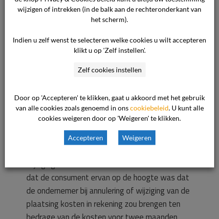
niet in het dossier bevindt, wordt ter zitting
wijzigen of intrekken (in de balk aan de rechteronderkant van
door de ondernemer overgelegd.
Beoordeling
het scherm).
van het geschil
De commissie heeft het
Indien u zelf wenst te selecteren welke cookies u wilt accepteren
volgende overwogen. De commissie stelt vast
klikt u op 'Zelf instellen'.
dat partijen met de ondertekening van de brief
Zelf cookies instellen
gedateerd 23 mei 2005 hebben vastgelegd
dat zij zijn overeengekomen dat de ondernemer
per 1 mei 2006 een aantal opvanguren per
Door op 'Accepteren' te klikken, gaat u akkoord met het gebruik
van alle cookies zoals genoemd in ons
cookiebeleid
. U kunt alle
week reserveert voor de baby van de
cookies weigeren door op 'Weigeren' te klikken.
consument en tevens dat de consument
akkoord gaat met de plaatsing en met de in de
Accepteren
Weigeren
brief opgenomen “annulerings- of
wijzigingsvoorwaarden”. Daarmee staat vast
dat de consument ervan op de hoogte was dat
de ondernemer bij annulering of wijziging van de
plaatsing kosten in rekening zou brengen ten
bedrage van de kosten voor twee maanden