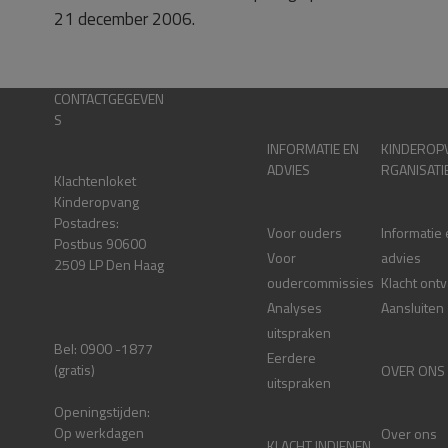
21 december 2006.
CONTACTGEGEVEN
S
INFORMATIE EN
KINDEROP
ADVIES
RGANISATI
Klachtenloket
Kinderopvang
Postadres:
Voor ouders
Informatie
Postbus 90600
Voor
advies
2509 LP Den Haag
oudercommissies
Klacht ont
Analyses
Aansluiten
uitspraken
Bel: 0900 -1877
Eerdere
(gratis)
OVER ONS
uitspraken
Openingstijden:
Op werkdagen
Over ons
KLACHT INDIENEN