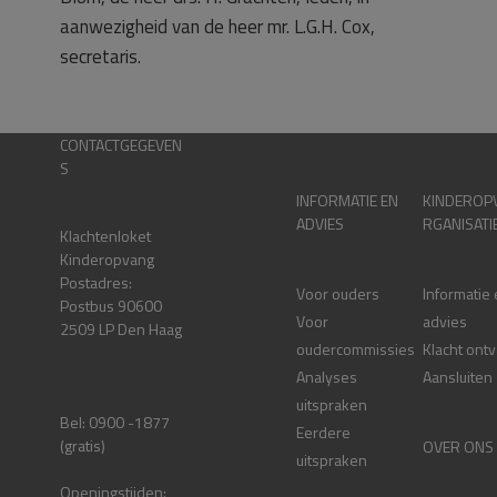
aanwezigheid van de heer mr. L.G.H. Cox,
secretaris.
CONTACTGEGEVEN
S
INFORMATIE EN
KINDEROP
ADVIES
RGANISATI
Klachtenloket
Kinderopvang
Postadres:
Voor ouders
Informatie
Postbus 90600
Voor
advies
2509 LP Den Haag
oudercommissies
Klacht ont
Analyses
Aansluiten
uitspraken
Bel: 0900 -1877
Eerdere
(gratis)
OVER ONS
uitspraken
Openingstijden: