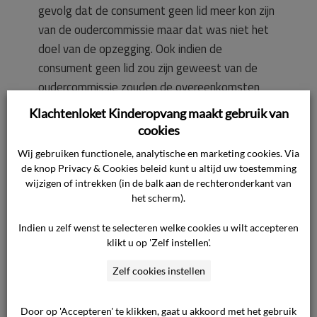
gevolg dat de consument geen lid meer kon zijn
van de oudercommissie maar dat was niet het
doel van de opzegging. Ook indien de
consument geen lid zou zijn geweest van de
oudercommissie zouden de overeenkomsten
eenzijdig zijn opgezegd om de eerdergenoemde
Klachtenloket Kinderopvang maakt gebruik van
reden. Volgens de ondernemer is de relatie
cookies
tussen partijen zodanig verstoord, dat er geen
Wij gebruiken functionele, analytische en marketing cookies. Via
vertrouwen meer is in een gezamenlijke
de knop Privacy & Cookies beleid kunt u altijd uw toestemming
toekomst.
wijzigen of intrekken (in de balk aan de rechteronderkant van
het scherm).
Beoordeling van het geschil
Indien u zelf wenst te selecteren welke cookies u wilt accepteren
De commissie heeft op grond van de door
klikt u op 'Zelf instellen'.
partijen overgelegde stukken het volgende
Zelf cookies instellen
overwogen.
Door op 'Accepteren' te klikken, gaat u akkoord met het gebruik